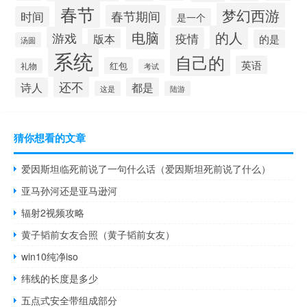
春节
梦幻西游
春节期间
时间
是一个
电脑
的人
游戏
疫情
版本
的是
汤圆
系统
自己的
英语
红包
礼物
考试
还不
诗人
都是
这是
陆游
猜你想看的文章
爱因斯坦临死前说了一句什么话（爱因斯坦死前说了什么）
亚马孙河还是亚马逊河
辐射2视频攻略
黄子韬前女友合照（黄子韬前女友）
win10纯净iso
纬线的长度是多少
五点式安全带组成部分