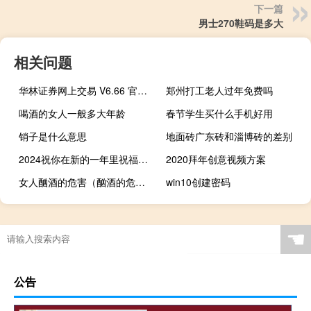
下一篇
男士270鞋码是多大
相关问题
华林证券网上交易 V6.66 官方版（华林证券网上交易 V6.66 官方版功能简介）
郑州打工老人过年免费吗
喝酒的女人一般多大年龄
春节学生买什么手机好用
销子是什么意思
地面砖广东砖和淄博砖的差别
2024祝你在新的一年里祝福语 新年快乐图片2024高清
2020拜年创意视频方案
女人酗酒的危害（酗酒的危害）
win10创建密码
☚
公告