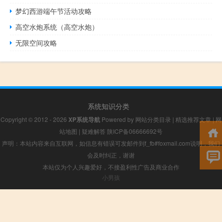
梦幻西游端午节活动攻略
高空水炮系统（高空水炮）
无限空间攻略
系统知识分类
Copyright © 2012 - 2026
XP系统导航
Powered by
网站分类目录
|
精选推荐文章
|
网
站地图
|
疑难解答
陕ICP备06666692号
声明：本站内容来自互联网，如信息有错误可发邮件到f_fb#foxmail.com说明，我们
会及时纠正，谢谢
本站仅为个人兴趣爱好，不接盈利性广告及商业合作
小男孩