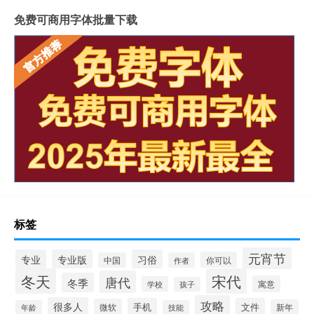
免费可商用字体批量下载
标签
元宵节
专业
专业版
习俗
你可以
中国
作者
冬天
宋代
唐代
冬季
寓意
学校
孩子
攻略
很多人
手机
文件
微软
新年
年龄
技能