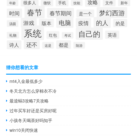
攻略
很多人
手机
文件
微软
新年
年龄
技能
春节
梦幻西游
春节期间
时间
是一个
电脑
的人
游戏
疫情
版本
的是
汤圆
系统
自己的
英语
红包
礼物
考试
还不
诗人
都是
这是
陆游
猜你想看的文章
mt4入金最低多少
冬天北方怎么穿棉衣不冷
最逵蜗3攻略7关攻略
过年买车好还是买房好呢
小孩冬天喝茶好吗知乎
win10关闭快速