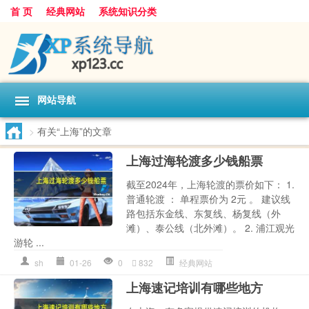
首 页
经典网站
系统知识分类
网站导航
>
有关“上海”的文章
上海过海轮渡多少钱船票
截至2024年，上海轮渡的票价如下： 1.
普通轮渡 ： 单程票价为 2元 。 建议线
路包括东金线、东复线、杨复线（外
滩）、泰公线（北外滩）。 2. 浦江观光
游轮 ...
sh
01-26
0
832
经典网站
上海速记培训有哪些地方