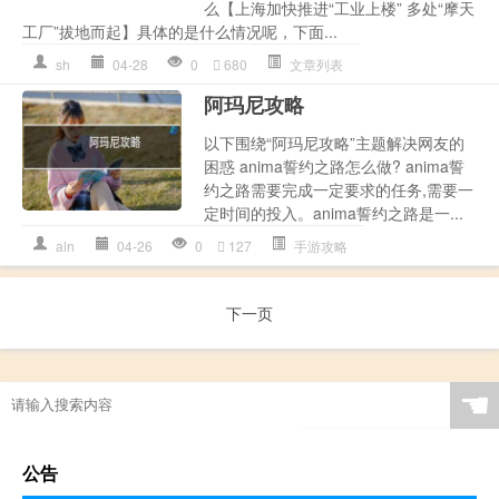
么【上海加快推进“工业上楼” 多处“摩天
工厂”拔地而起】具体的是什么情况呢，下面...
sh
04-28
0
680
文章列表
阿玛尼攻略
以下围绕“阿玛尼攻略”主题解决网友的
困惑 anima誓约之路怎么做? anima誓
约之路需要完成一定要求的任务,需要一
定时间的投入。anima誓约之路是一...
aln
04-26
0
127
手游攻略
下一页
☚
公告