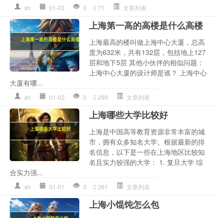
sh
01-03
0
71
文章列表
上海第一高的高楼是什么高楼
上海最高的楼叫做上海中心大厦，总高
度为632米，共有132层，包括地上127
层和地下5层 其他小伙伴的相似问题：
上海中心大厦的设计师是谁？ 上海中心
大厦有哪...
sh
01-02
0
299
文章列表
上海哪些大学比较好
上海是中国高等教育资源非常丰富的城
市，拥有众多知名大学。根据最新的排
名信息，以下是一些在上海地区比较知
名且实力较强的大学： 1. 复旦大学 综
合实力强...
sh
01-01
0
261
文章列表
上海小馄饨怎么包