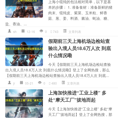
上海小馄饨的包法相对简单，以下是基
本的步骤： 1. 准备食材：准备新鲜的猪
肉末、馄饨皮、紫菜、玉米粒、鲜香
菇、葱、姜、料酒、酱油、蚝油、糖、
盐、香油、...
sh
12-16
0
743
文章列表
假期前三天上海机场边检站查
验出入境人员18.6万人次 到底
什么情况嘞
今天【假期前三天上海机场边检站查验
出入境人员18.6万人次 到底什么情况嘞】登上了全网热搜，那么
【假期前三天上海机场边检站查验出入境人员18.6万人次 到底...
jr
05-21
0
480
文章列表
上海加快推进“工业上楼” 多
处“摩天工厂”拔地而起
今天【上海加快推进“工业上楼” 多处“摩
天工厂”拔地而起】登上了全网热搜，那