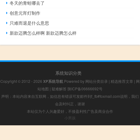
冬天的青蛙哪去了
创意元宵灯制作
只难而退是什么意思
新款迈腾怎么样啊 新款迈腾怎么样
系统知识分类
Copyright © 2012 - 2026
XP系统导航
Powered by
网站分类目录
|
精选推荐文章
|
网
站地图
|
疑难解答
陕ICP备06666692号
声明：本站内容来自互联网，如信息有错误可发邮件到f_fb#foxmail.com说明，我们
会及时纠正，谢谢
本站仅为个人兴趣爱好，不接盈利性广告及商业合作
小男孩