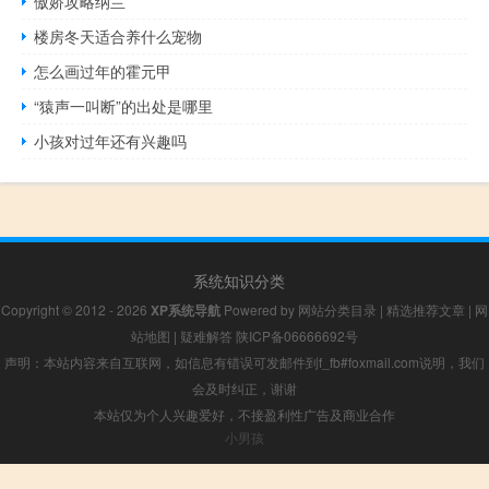
傲娇攻略纳兰
楼房冬天适合养什么宠物
怎么画过年的霍元甲
“猿声一叫断”的出处是哪里
小孩对过年还有兴趣吗
系统知识分类
Copyright © 2012 - 2026
XP系统导航
Powered by
网站分类目录
|
精选推荐文章
|
网
站地图
|
疑难解答
陕ICP备06666692号
声明：本站内容来自互联网，如信息有错误可发邮件到f_fb#foxmail.com说明，我们
会及时纠正，谢谢
本站仅为个人兴趣爱好，不接盈利性广告及商业合作
小男孩