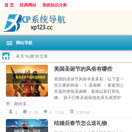
首 页
经典网站
系统知识分类
网站导航
>
有关“礼物”的文章
美国圣诞节的风俗有哪些
美国的圣诞节风俗丰富多彩，以下是一
些主要的风俗： 1. 圣诞树 ： 家庭和公
共场所摆放圣诞树，装饰以彩灯和礼
物。 孩子们将圣诞袜放在床头或壁炉
旁，期待圣...
lg
01-08
0
583
文章列表
结婚后春节怎么送礼物