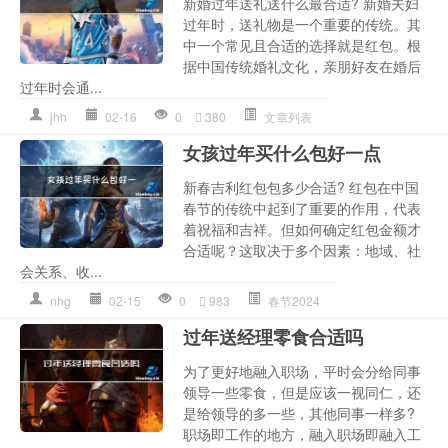
新婚过年送礼送什么最合适? 新婚夫妇
过年时，送礼物是一个重要的传统。其
中一个常见且合适的选择就是红包。根
据中国传统婚礼文化，亲朋好友在婚后
过年时会通...
jhh
02-16
0
380
文章列表
女孩过年买什么包好一点
新春吉利红包包多少合适? 红包在中国
春节的传统中起到了重要的作用，代表
着祝福和吉祥。但如何确定红包金额才
合适呢？这取决于多个因素：地域、社
会关系、收...
nhg
02-15
0
983
春节2024
过年送经理零食合适吗
为了更好地融入职场，平时会分给同事
领导一些零食，但是应该一视同仁，还
是给领导的多一些，其他同事一样多?
职场即工作的地方，融入职场即融入工