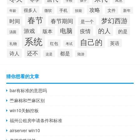
寓意
学校
孩子
攻略
很多人
手机
文件
微软
新年
年龄
技能
春节
梦幻西游
春节期间
时间
是一个
电脑
的人
游戏
疫情
版本
的是
汤圆
系统
自己的
英语
红包
礼物
考试
还不
诗人
都是
这是
陆游
猜你想看的文章
bar有标准的意思吗
苎麻棉和苎麻区别
win10关触控板
福州公租房申请条件和标准
airserver win10