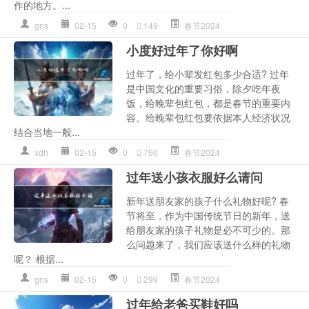
作的地方。...
gns
02-15
0
149
春节2024
小度好过年了你好啊
过年了，给小辈发红包多少合适? 过年
是中国文化的重要习俗，除夕吃年夜
饭，给晚辈包红包，都是春节的重要内
容。给晚辈包红包要依据本人经济状况
结合当地一般...
xdh
02-15
0
760
春节2024
过年送小孩衣服好么请问
新年送朋友家的孩子什么礼物好呢? 春
节将至，作为中国传统节日的新年，送
给朋友家的孩子礼物是必不可少的。那
么问题来了，我们应该送什么样的礼物
呢？ 根据...
gns
02-15
0
299
春节2024
过年给老爸买鞋好吗