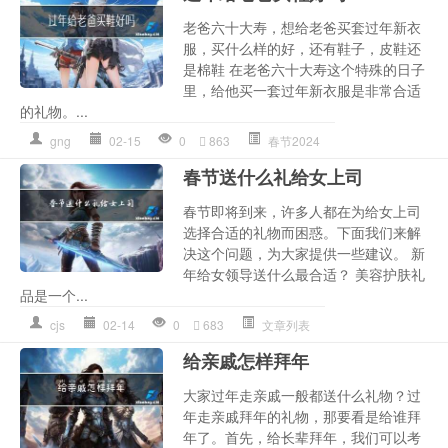
老爸六十大寿，想给老爸买套过年新衣
服，买什么样的好，还有鞋子，皮鞋还
是棉鞋 在老爸六十大寿这个特殊的日子
里，给他买一套过年新衣服是非常合适
的礼物。...
gng
02-15
0
863
春节2024
春节送什么礼给女上司
春节即将到来，许多人都在为给女上司
选择合适的礼物而困惑。下面我们来解
决这个问题，为大家提供一些建议。 新
年给女领导送什么最合适？ 美容护肤礼
品是一个...
cjs
02-14
0
683
文章列表
给亲戚怎样拜年
大家过年走亲戚一般都送什么礼物？过
年走亲戚拜年的礼物，那要看是给谁拜
年了。首先，给长辈拜年，我们可以考