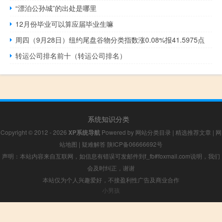
“漂泊公孙城”的出处是哪里
12月份毕业可以算应届毕业生嘛
周四（9月28日）纽约尾盘谷物分类指数涨0.08%报41.5975点
转运公司排名前十（转运公司排名）
系统知识分类
Copyright © 2012 - 2026
XP系统导航
Powered by
网站分类目录
|
精选推荐文章
|
网
站地图
|
疑难解答
陕ICP备06666692号
声明：本站内容来自互联网，如信息有错误可发邮件到f_fb#foxmail.com说明，我们
会及时纠正，谢谢
本站仅为个人兴趣爱好，不接盈利性广告及商业合作
小男孩