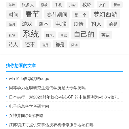
攻略
很多人
手机
文件
微软
新年
年龄
技能
春节
梦幻西游
春节期间
时间
是一个
电脑
的人
游戏
疫情
版本
的是
汤圆
系统
自己的
英语
红包
礼物
考试
还不
诗人
都是
这是
陆游
猜你想看的文章
win10 ie自动跳转edge
同等学力在职研究生最低学历是大专学历吗
日本央行：对2023财年核心-核心CPI的中值预测为+3.8%较7月的+3.2%有所增加；对2024财年核心-核心CPI的中值预测为+1.9%较7月的+1.7%有所增加
电子信息科学考研方向
女神异闻录5船攻略
江苏镇江可提供荣事达洗衣机维修服务地址在哪