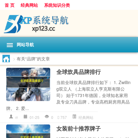
首 页
经典网站
系统知识分类
网站导航
>
有关“品牌”的文章
全球炊具品牌排行
当前全球炊具品牌排行如下： 1. Zwillin
g双立人 （上海双立人亨克斯有限公
司） 始于1731年德国，全球知名家用
及专业刀具品牌，专业高档厨房用具品
牌。 2. 爱...
rr
01-25
0
757
经典网站
女装前十推荐牌子