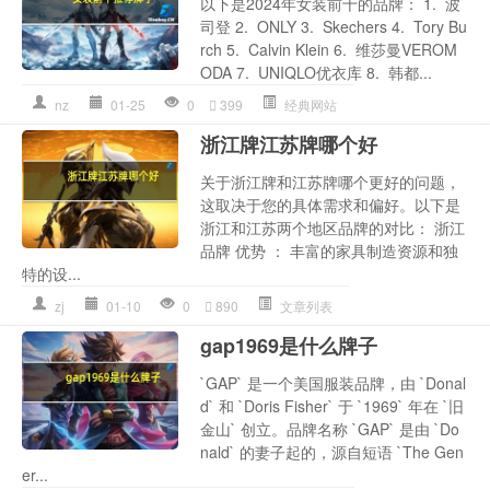
以下是2024年女装前十的品牌： 1. 波
司登 2. ONLY 3. Skechers 4. Tory Bu
rch 5. Calvin Klein 6. 维莎曼VEROM
ODA 7. UNIQLO优衣库 8. 韩都...
nz
01-25
0
399
经典网站
浙江牌江苏牌哪个好
关于浙江牌和江苏牌哪个更好的问题，
这取决于您的具体需求和偏好。以下是
浙江和江苏两个地区品牌的对比： 浙江
品牌 优势 ： 丰富的家具制造资源和独
特的设...
zj
01-10
0
890
文章列表
gap1969是什么牌子
`GAP` 是一个美国服装品牌，由 `Donal
d` 和 `Doris Fisher` 于 `1969` 年在 `旧
金山` 创立。品牌名称 `GAP` 是由 `Do
nald` 的妻子起的，源自短语 `The Gen
er...