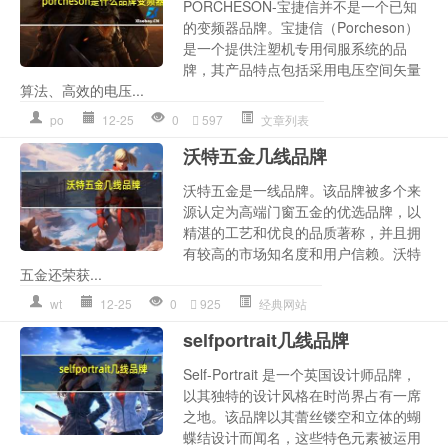
PORCHESON-宝捷信并不是一个已知
的变频器品牌。宝捷信（Porcheson）
是一个提供注塑机专用伺服系统的品
牌，其产品特点包括采用电压空间矢量
算法、高效的电压...
po
12-25
0
597
文章列表
沃特五金几线品牌
沃特五金是一线品牌。该品牌被多个来
源认定为高端门窗五金的优选品牌，以
精湛的工艺和优良的品质著称，并且拥
有较高的市场知名度和用户信赖。沃特
五金还荣获...
wt
12-25
0
925
经典网站
selfportrait几线品牌
Self-Portrait 是一个英国设计师品牌，
以其独特的设计风格在时尚界占有一席
之地。该品牌以其蕾丝镂空和立体的蝴
蝶结设计而闻名，这些特色元素被运用