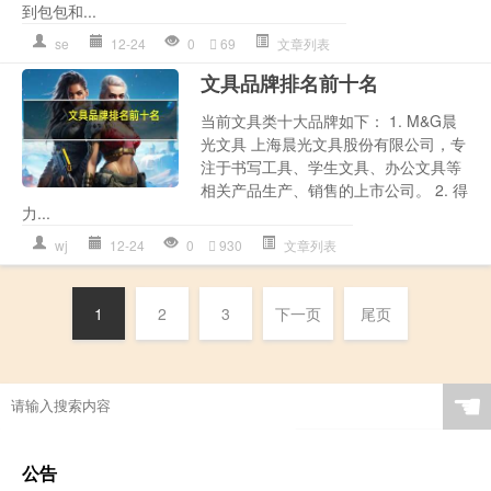
到包包和...
se
12-24
0
69
文章列表
文具品牌排名前十名
当前文具类十大品牌如下： 1. M&G晨
光文具 上海晨光文具股份有限公司，专
注于书写工具、学生文具、办公文具等
相关产品生产、销售的上市公司。 2. 得
力...
wj
12-24
0
930
文章列表
1
2
3
下一页
尾页
☚
公告