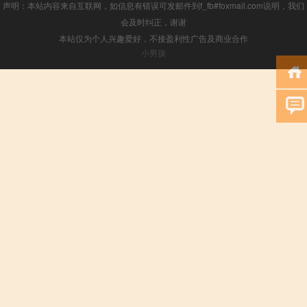
声明：本站内容来自互联网，如信息有错误可发邮件到f_fb#foxmail.com说明，我们
会及时纠正，谢谢
本站仅为个人兴趣爱好，不接盈利性广告及商业合作
小男孩