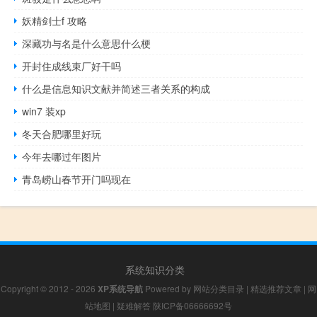
妖精剑士f 攻略
深藏功与名是什么意思什么梗
开封住成线束厂好干吗
什么是信息知识文献并简述三者关系的构成
win7 装xp
冬天合肥哪里好玩
今年去哪过年图片
青岛崂山春节开门吗现在
系统知识分类
Copyright © 2012 - 2026
XP系统导航
Powered by
网站分类目录
|
精选推荐文章
|
网
站地图
|
疑难解答
陕ICP备06666692号