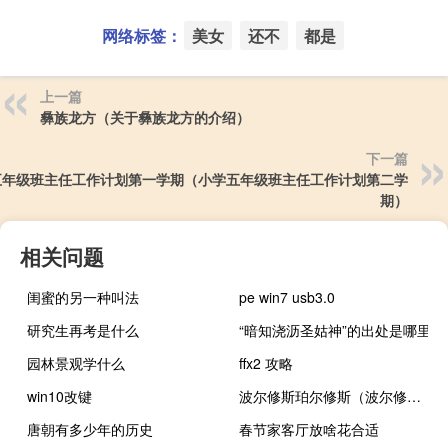
网络标签：
美女
还不
都是
上一篇
彝族龙方（关于彝族龙方的介绍）
下一篇
五年级班主任工作计划第一学期（小学五年级班主任工作计划第二学
期）
相关问题
闺蜜的另一种叫法
pe win7 usb3.0
研究生再考是什么
“暗知浇沥圣姑神”的出处是哪里
园林景观学什么
ffx2 攻略
win10改键
波尔修斯珀尔修斯（波尔修斯）
唐朝有多少年的历史
春节家客厅放啥花合适