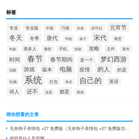
标签
元宵节
专业
专业版
习俗
你可以
中国
作者
冬天
宋代
唐代
冬季
寓意
学校
孩子
攻略
很多人
手机
文件
微软
新年
年龄
技能
春节
梦幻西游
春节期间
时间
是一个
电脑
的人
游戏
疫情
版本
的是
汤圆
系统
自己的
英语
红包
礼物
考试
还不
诗人
都是
这是
陆游
猜你想看的文章
无奈狗子表情包 +27 免费版（无奈狗子表情包 +27 免费版功能简介）
斑驳是什么意思啊