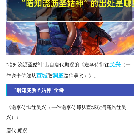
吴兴
“暗知浇沥圣姑神”出自唐代顾况的《送李侍御往
（一
宣城
洞庭
作送李侍郎从
取
路往吴兴）》。
“暗知浇沥圣姑神”全诗
《送李侍御往吴兴（一作送李侍郎从宣城取洞庭路往吴
兴）》
唐代 顾况