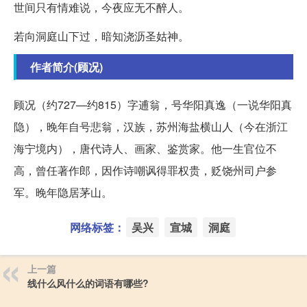
世间只有情难说，今夜应无不醉人。
若向洞庭山下过，暗知浇沥圣姑神。
作者简介(顾况)
顾况（约727—约815）字逋翁，号华阳真逸（一说华阳真
隐），晚年自号悲翁，汉族，苏州海盐横山人（今在浙江
海宁境内），唐代诗人、画家、鉴赏家。他一生官位不
高，曾任著作郎，因作诗嘲讽得罪权贵，贬饶州司户参
军。晚年隐居茅山。
网络标签：
吴兴
宣城
洞庭
上一篇
线什么风什么的词语有哪些?