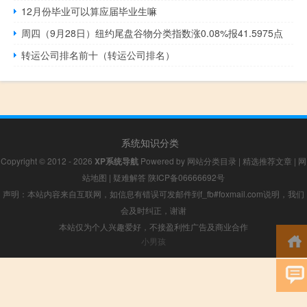
12月份毕业可以算应届毕业生嘛
周四（9月28日）纽约尾盘谷物分类指数涨0.08%报41.5975点
转运公司排名前十（转运公司排名）
系统知识分类
Copyright © 2012 - 2026
XP系统导航
Powered by
网站分类目录
|
精选推荐文章
|
网
站地图
|
疑难解答
陕ICP备06666692号
声明：本站内容来自互联网，如信息有错误可发邮件到f_fb#foxmail.com说明，我们
会及时纠正，谢谢
本站仅为个人兴趣爱好，不接盈利性广告及商业合作
小男孩