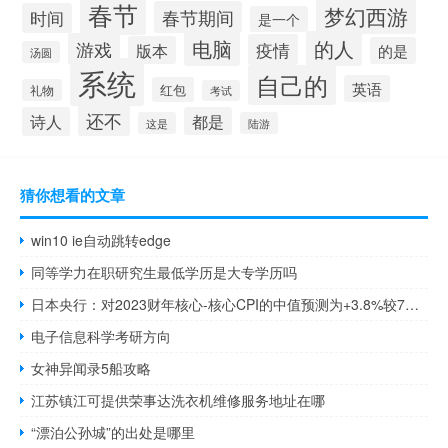
春节
梦幻西游
春节期间
时间
是一个
电脑
的人
游戏
疫情
版本
的是
汤圆
系统
自己的
英语
红包
礼物
考试
还不
诗人
都是
这是
陆游
猜你想看的文章
win10 ie自动跳转edge
同等学力在职研究生最低学历是大专学历吗
日本央行：对2023财年核心-核心CPI的中值预测为+3.8%较7月的+3.2%有所增加；对2024财年核心-核心CPI的中值预测为+1.9%较7月的+1.7%有所增加
电子信息科学考研方向
女神异闻录5船攻略
江苏镇江可提供荣事达洗衣机维修服务地址在哪
“漂泊公孙城”的出处是哪里