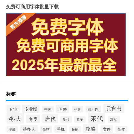
免费可商用字体批量下载
标签
元宵节
专业
专业版
习俗
你可以
中国
作者
冬天
宋代
唐代
冬季
寓意
学校
孩子
攻略
很多人
手机
文件
微软
新年
年龄
技能