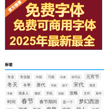
标签
元宵节
专业
专业版
习俗
你可以
中国
作者
冬天
宋代
唐代
冬季
寓意
学校
孩子
攻略
很多人
手机
文件
微软
新年
年龄
技能
春节
梦幻西游
春节期间
时间
是一个
电脑
的人