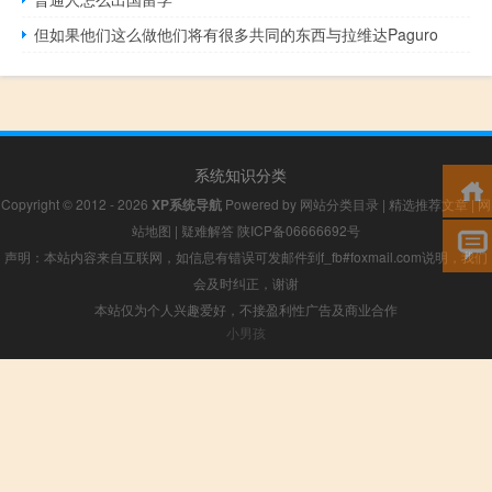
但如果他们这么做他们将有很多共同的东西与拉维达Paguro
系统知识分类
Copyright © 2012 - 2026
XP系统导航
Powered by
网站分类目录
|
精选推荐文章
|
网
站地图
|
疑难解答
陕ICP备06666692号
声明：本站内容来自互联网，如信息有错误可发邮件到f_fb#foxmail.com说明，我们
会及时纠正，谢谢
本站仅为个人兴趣爱好，不接盈利性广告及商业合作
小男孩