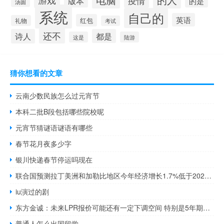
游戏
疫情
版本
的是
汤圆
系统
自己的
英语
红包
礼物
考试
还不
诗人
都是
这是
陆游
猜你想看的文章
云南少数民族怎么过元宵节
本科二批B段包括哪些院校呢
元宵节猜谜语谜语有哪些
春节花月夜多少字
银川快递春节停运吗现在
联合国预测拉丁美洲和加勒比地区今年经济增长1.7%低于2022年的3.7%
iu演过的剧
东方金诚：未来LPR报价可能还有一定下调空间 特别是5年期LPR报价单独下调的可能性较大
普通人怎么出国留学