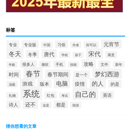
标签
元宵节
专业
专业版
习俗
你可以
中国
作者
冬天
宋代
唐代
冬季
寓意
学校
孩子
攻略
很多人
手机
文件
微软
新年
年龄
技能
春节
梦幻西游
春节期间
时间
是一个
电脑
的人
游戏
疫情
版本
的是
汤圆
系统
自己的
英语
红包
礼物
考试
还不
诗人
都是
这是
陆游
猜你想看的文章