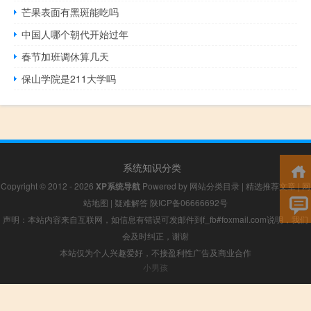
芒果表面有黑斑能吃吗
中国人哪个朝代开始过年
春节加班调休算几天
保山学院是211大学吗
系统知识分类
Copyright © 2012 - 2026
XP系统导航
Powered by
网站分类目录
|
精选推荐文章
|
网
站地图
|
疑难解答
陕ICP备06666692号
声明：本站内容来自互联网，如信息有错误可发邮件到f_fb#foxmail.com说明，我们
会及时纠正，谢谢
本站仅为个人兴趣爱好，不接盈利性广告及商业合作
小男孩