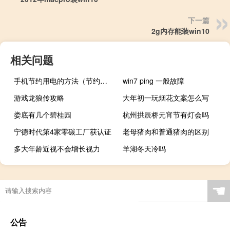
下一篇
2g内存能装win10
相关问题
手机节约用电的方法（节约用电的方法）
win7 ping 一般故障
游戏龙狼传攻略
大年初一玩烟花文案怎么写
娄底有几个碧桂园
杭州拱辰桥元宵节有灯会吗
宁德时代第4家零碳工厂获认证
老母猪肉和普通猪肉的区别
多大年龄近视不会增长视力
羊湖冬天冷吗
☚
公告