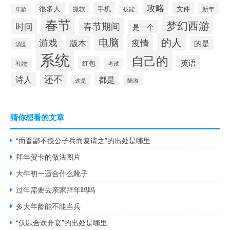
攻略
很多人
手机
文件
微软
新年
年龄
技能
春节
梦幻西游
春节期间
时间
是一个
电脑
的人
游戏
疫情
版本
的是
汤圆
系统
自己的
英语
红包
礼物
考试
还不
诗人
都是
这是
陆游
猜你想看的文章
“而晋鄙不授公子兵而复请之”的出处是哪里
拜年贺卡的做法图片
大年初一适合什么靴子
过年需要去亲家拜年吗吗
多大年龄能不能当兵
“伏以合欢开宴”的出处是哪里