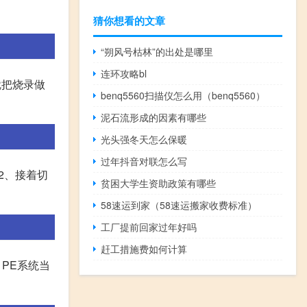
猜你想看的文章
“朔风号枯林”的出处是哪里
连环攻略bl
就把烧录做
benq5560扫描仪怎么用（benq5560）
泥石流形成的因素有哪些
光头强冬天怎么保暖
过年抖音对联怎么写
。 2、接着切
贫困大学生资助政策有哪些
58速运到家（58速运搬家收费标准）
工厂提前回家过年好吗
赶工措施费如何计算
 PE系统当