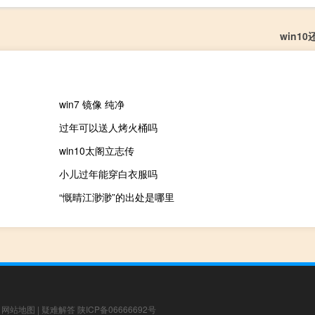
win1
win7 镜像 纯净
过年可以送人烤火桶吗
win10太阁立志传
小儿过年能穿白衣服吗
“慨晴江渺渺”的出处是哪里
|
网站地图
|
疑难解答
陕ICP备06666692号