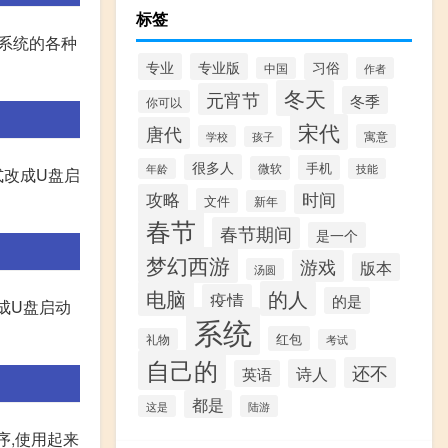
标签
成系统的各种
专业
专业版
习俗
中国
作者
冬天
元宵节
冬季
你可以
宋代
唐代
寓意
学校
孩子
很多人
手机
微软
年龄
技能
式改成U盘启
攻略
时间
文件
新年
春节
春节期间
是一个
梦幻西游
游戏
版本
汤圆
电脑
的人
疫情
的是
成U盘启动
系统
红包
礼物
考试
自己的
还不
诗人
英语
都是
这是
陆游
序,使用起来