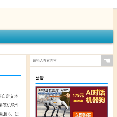
☚
公告
等自定义本
白菜装机软件
电脑 6、进