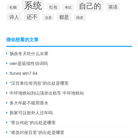
系统
自己的
英语
红包
礼物
考试
还不
诗人
都是
这是
陆游
猜你想看的文章
肠炎冬天吃什么水果
own是延续性动词吗
itunes win7 64
“汉宫来往传消息”的出处是哪里
中环地铁站到山顶坐出租车 中环地铁站
多大年龄不能用香水
新家可以留外人过年吗
“章台何处”的出处是哪里
“谁羡封侯百里”的出处是哪里