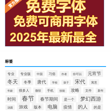
标签
元宵节
专业
专业版
习俗
你可以
中国
作者
冬天
宋代
唐代
冬季
寓意
学校
孩子
攻略
很多人
手机
文件
微软
新年
年龄
技能
春节
梦幻西游
春节期间
时间
是一个
电脑
的人
游戏
疫情
版本
的是
汤圆