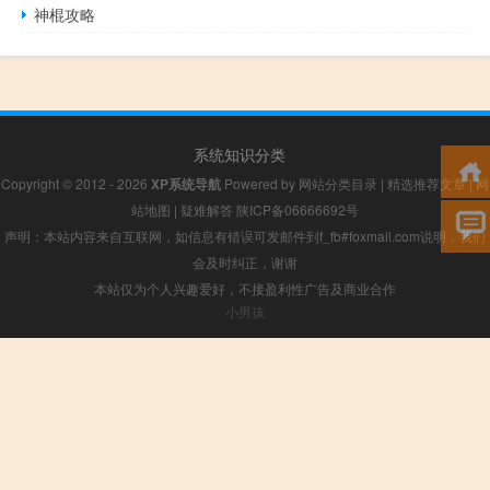
神棍攻略
系统知识分类
Copyright © 2012 - 2026
XP系统导航
Powered by
网站分类目录
|
精选推荐文章
|
网
站地图
|
疑难解答
陕ICP备06666692号
声明：本站内容来自互联网，如信息有错误可发邮件到f_fb#foxmail.com说明，我们
会及时纠正，谢谢
本站仅为个人兴趣爱好，不接盈利性广告及商业合作
小男孩