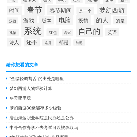
微软
新年
年龄
技能
春节
梦幻西游
春节期间
时间
是一个
电脑
的人
游戏
疫情
版本
的是
汤圆
系统
自己的
英语
红包
礼物
考试
还不
诗人
都是
这是
陆游
猜你想看的文章
“金缕轻调莺舌”的出处是哪里
梦幻西游人物经验计算
冬天哪里玩
梦幻西游30级能存多少经验
唐山海运职业学院是民办还是公办
中外合作办学不去考试可以被录取吗