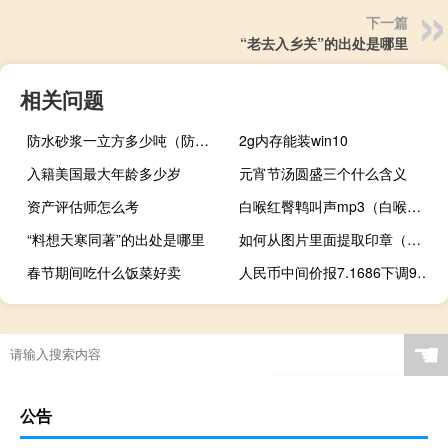
下一篇
“老去入乡关”的出处是哪里
相关问题
防水砂浆一立方多少吨（防水砂浆）
2g内存能装win10
入籍美国最大年龄多少岁
元宵节汤圆盛三个什么含义
资产评估师怎么考
白喉红臀鹎叫声mp3（白喉红臀鹎）
“料想天寒同著”的出处是哪里
如何从图片里面提取印章（怎么提取图片中的印章）
春节期间吃什么饭菜好卖
人民币中间价报7.1686下调99点上一交易日中间价报7.1587在岸人民币上一交易日收报7.2340
☚
公告