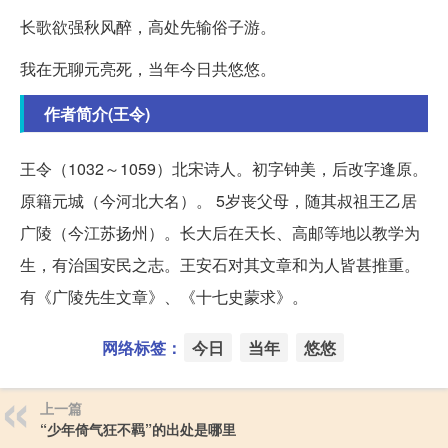
长歌欲强秋风醉，高处先输俗子游。
我在无聊元亮死，当年今日共悠悠。
作者简介(王令)
王令（1032～1059）北宋诗人。初字钟美，后改字逢原。
原籍元城（今河北大名）。 5岁丧父母，随其叔祖王乙居
广陵（今江苏扬州）。长大后在天长、高邮等地以教学为
生，有治国安民之志。王安石对其文章和为人皆甚推重。
有《广陵先生文章》、《十七史蒙求》。
网络标签：
今日
当年
悠悠
上一篇
“少年倚气狂不羁”的出处是哪里