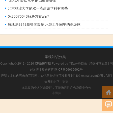
“危颠才彻似飞冲”的出处是哪里
北京林业大学的双一流建设学科有哪些
0x80070043解决方案win7
玫瑰岛8848攀登者套餐 示范卫生间里的高级感
系统知识分类
Copyright © 2012 - 2026
XP系统导航
Powered by
网站分类目录
|
精选推荐文章
|
网
站地图
|
疑难解答
陕ICP备06666692号
声明：本站内容来自互联网，如信息有错误可发邮件到f_fb#foxmail.com说明，我们
会及时纠正，谢谢
本站仅为个人兴趣爱好，不接盈利性广告及商业合作
小男孩