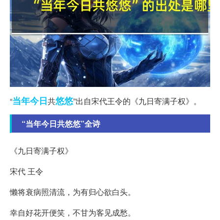
当年
今日
悠悠
“
共
”出自宋代王令的《九日寄满子权》。
“当年今日共悠悠”全诗
《九日寄满子权》
宋代 王令
懒将衰病照清流，为有归心欲白头。
幸自好花开便笑，不甘为客见成愁。