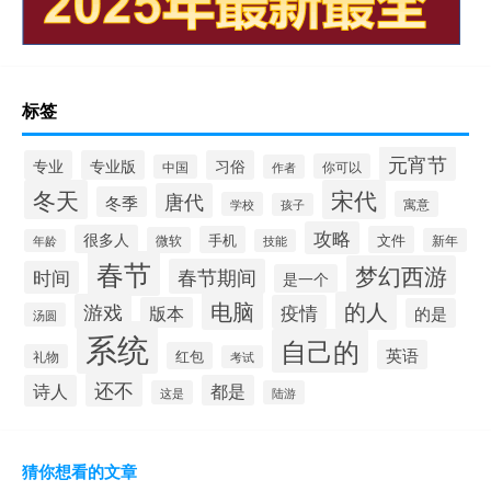
标签
元宵节
专业
专业版
习俗
你可以
中国
作者
冬天
宋代
唐代
冬季
寓意
学校
孩子
攻略
很多人
手机
文件
微软
新年
年龄
技能
春节
梦幻西游
春节期间
时间
是一个
电脑
的人
游戏
疫情
版本
的是
汤圆
系统
自己的
英语
红包
礼物
考试
还不
诗人
都是
这是
陆游
猜你想看的文章