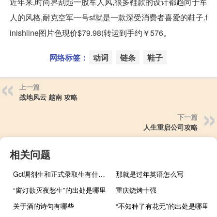
近年来,时尚界刮起一股军人风,很多鞋款的设计都趋向于军
人的风格,耐克空军一号sf就是一款深受消费者喜爱的鞋子.f
inishline图片色现价$79.98(转运到手约￥576。
网络标签：
动词
链条
鞋子
上一篇
战地风云 越南 攻略
下一篇
人生重启公司攻略
相关问题
Gct调剂生和正式录取生有什么区别
那就是过年英语怎么写
“窗灯欲灭夜愁生”的出处是哪里
重庆烧烤十强
关于酒的诗句有哪些
“不知种了有花无”的出处是哪里