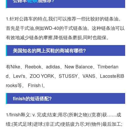
链条
公路车
油推荐?
1.针对公路车的特点,我们可以推荐一些比较好的链条油。
首先是干式油,例如WD-40的干式链条油。这种链条油可以
有效地减少链条的摩擦,降低链条磨损,同时也能保。
美国知名的网上买鞋的商城有哪些?
有Nike、Reebok、adidas、New Balance、Timberlan
d、Levi's、ZOO YORK、STUSSY、VANS、Lacoste和B
rooks等。 Finish l。
finish的短语搭配?
1/finish释义: v. 完成;结束;用尽(所剩之物);(竞赛)获……成
绩;(英式足球)进球;(非正式)使筋疲力尽;对(物件)最后加工;