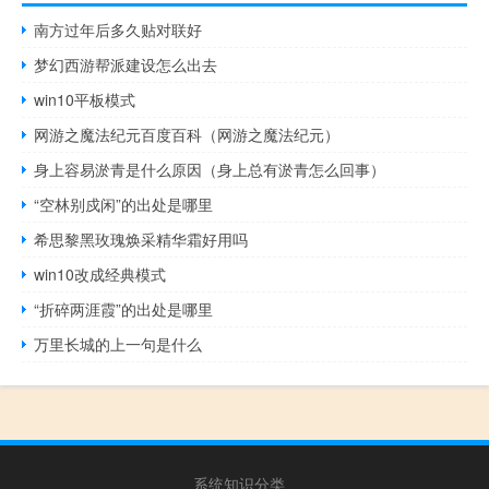
南方过年后多久贴对联好
梦幻西游帮派建设怎么出去
win10平板模式
网游之魔法纪元百度百科（网游之魔法纪元）
身上容易淤青是什么原因（身上总有淤青怎么回事）
“空林别戍闲”的出处是哪里
希思黎黑玫瑰焕采精华霜好用吗
win10改成经典模式
“折碎两涯霞”的出处是哪里
万里长城的上一句是什么
系统知识分类