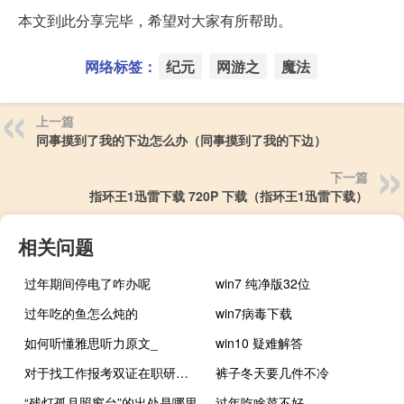
本文到此分享完毕，希望对大家有所帮助。
网络标签：
纪元
网游之
魔法
上一篇
同事摸到了我的下边怎么办（同事摸到了我的下边）
下一篇
指环王1迅雷下载 720P 下载（指环王1迅雷下载）
相关问题
过年期间停电了咋办呢
win7 纯净版32位
过年吃的鱼怎么炖的
win7病毒下载
如何听懂雅思听力原文_
win10 疑难解答
对于找工作报考双证在职研究生有什么好处
裤子冬天要几件不冷
“残灯孤月照窗台”的出处是哪里
过年吃啥菜不好