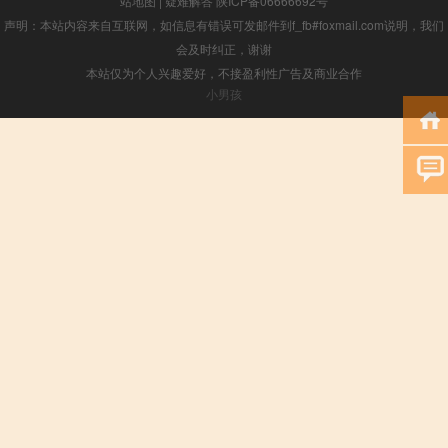
站地图
|
疑难解答
陕ICP备06666692号
声明：本站内容来自互联网，如信息有错误可发邮件到f_fb#foxmail.com说明，我们
会及时纠正，谢谢
本站仅为个人兴趣爱好，不接盈利性广告及商业合作
小男孩