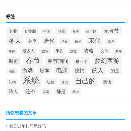
标签
元宵节
专业
专业版
习俗
你可以
中国
作者
冬天
宋代
唐代
冬季
寓意
学校
孩子
攻略
很多人
手机
文件
微软
新年
年龄
技能
春节
梦幻西游
春节期间
时间
是一个
电脑
的人
游戏
疫情
版本
的是
汤圆
系统
自己的
英语
红包
礼物
考试
还不
诗人
都是
这是
陆游
猜你想看的文章
老公过年扎马尾好吗