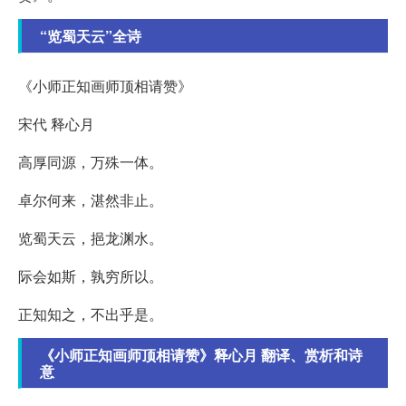
“览蜀天云”全诗
《小师正知画师顶相请赞》
宋代 释心月
高厚同源，万殊一体。
卓尔何来，湛然非止。
览蜀天云，挹龙渊水。
际会如斯，孰穷所以。
正知知之，不出乎是。
《小师正知画师顶相请赞》释心月 翻译、赏析和诗
意