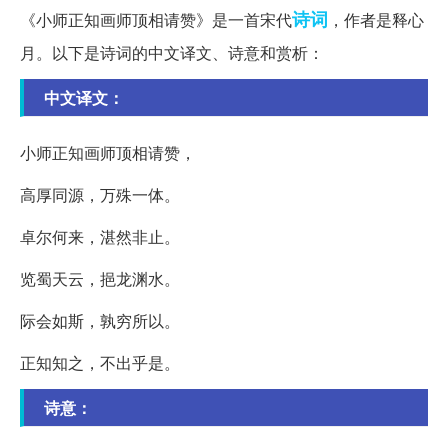
诗词
《小师正知画师顶相请赞》是一首宋代
，作者是释心
月。以下是诗词的中文译文、诗意和赏析：
中文译文：
小师正知画师顶相请赞，
高厚同源，万殊一体。
卓尔何来，湛然非止。
览蜀天云，挹龙渊水。
际会如斯，孰穷所以。
正知知之，不出乎是。
诗意：