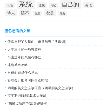
系统
自己的
英语
红包
礼物
考试
还不
诗人
都是
这是
陆游
猜你想看的文章
傻瓜与野丫头舞曲（傻瓜与野丫头歌词）
大年三十的手势舞教程
马山过年的风俗有哪些
建造城市攻略
只难而退是什么意思
管理会计报考时间什么时候
闭嘴的英文怎么读语音（闭嘴的英文怎么读）
宝宝羽绒服5码是多大年龄
“愁鬓点新霜”的出处是哪里