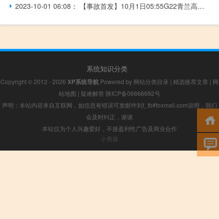
2023-10-01 06:08： 【事故首发】10月1日05:55G22青兰高速平定段发生交通事故，请注意！2023年10月1日05:55G22青兰高速平定段K1525处（白水收费站向东约4公里），往西安方向发生交通事故，处置期间，道路半幅通行。请途经车辆减速慢行，注意行车安全。获取后续进展及了解最新路况信息请下载甘肃高速APP或关注甘肃高速微 ​​​
系统知识分类
Copyright © 2012 - 2026
XP系统导航
Powered by
网站分类目录
|
精选推荐文章
|
网
站地图
|
疑难解答
陕ICP备06666692号
声明：本站内容来自互联网，如信息有错误可发邮件到f_fb#foxmail.com说明，我们
会及时纠正，谢谢
本站仅为个人兴趣爱好，不接盈利性广告及商业合作
小男孩