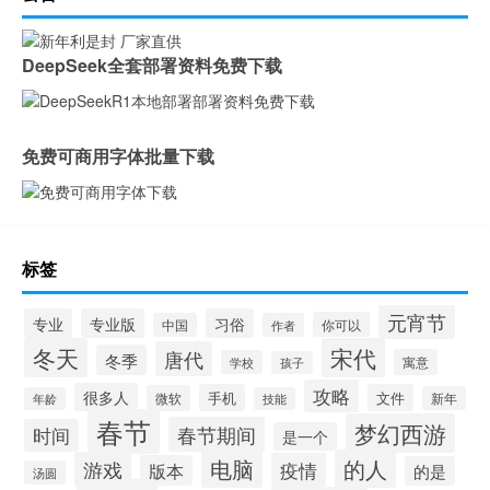
DeepSeek全套部署资料免费下载
免费可商用字体批量下载
标签
元宵节
专业
专业版
习俗
你可以
中国
作者
冬天
宋代
唐代
冬季
寓意
学校
孩子
攻略
很多人
手机
文件
微软
新年
年龄
技能
春节
梦幻西游
春节期间
时间
是一个
电脑
的人
游戏
疫情
版本
的是
汤圆