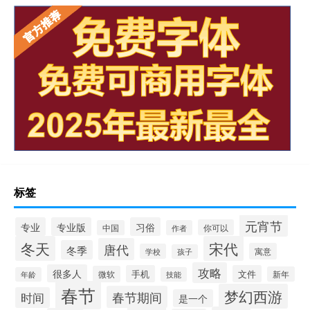
标签
元宵节
专业
专业版
习俗
你可以
中国
作者
冬天
宋代
唐代
冬季
寓意
学校
孩子
攻略
很多人
手机
文件
微软
新年
年龄
技能
春节
梦幻西游
春节期间
时间
是一个