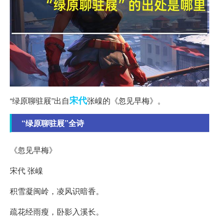
宋代
“绿原聊驻屐”出自
张嵲的《忽见早梅》。
“绿原聊驻屐”全诗
《忽见早梅》
宋代 张嵲
积雪凝闽岭，凌风识暗香。
疏花经雨瘦，卧影入溪长。