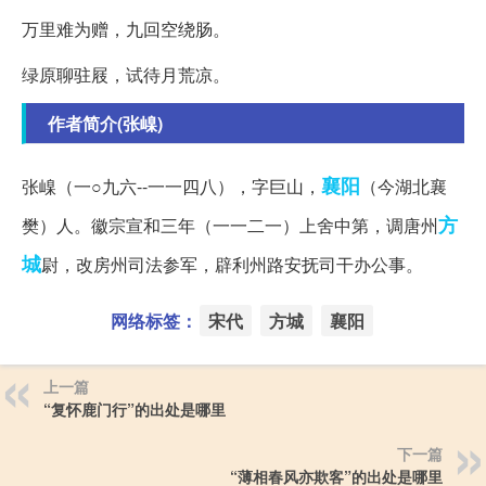
万里难为赠，九回空绕肠。
绿原聊驻屐，试待月荒凉。
作者简介(张嵲)
襄阳
张嵲（一○九六--一一四八），字巨山，
（今湖北襄
方
樊）人。徽宗宣和三年（一一二一）上舍中第，调唐州
城
尉，改房州司法参军，辟利州路安抚司干办公事。
网络标签：
宋代
方城
襄阳
上一篇
“复怀鹿门行”的出处是哪里
下一篇
“薄相春风亦欺客”的出处是哪里