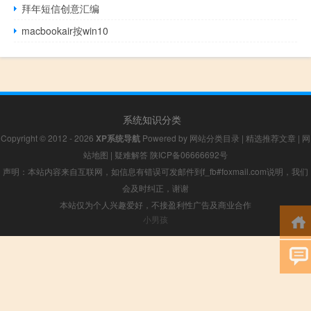
拜年短信创意汇编
macbookair按win10
系统知识分类
Copyright © 2012 - 2026
XP系统导航
Powered by
网站分类目录
|
精选推荐文章
|
网
站地图
|
疑难解答
陕ICP备06666692号
声明：本站内容来自互联网，如信息有错误可发邮件到f_fb#foxmail.com说明，我们
会及时纠正，谢谢
本站仅为个人兴趣爱好，不接盈利性广告及商业合作
小男孩