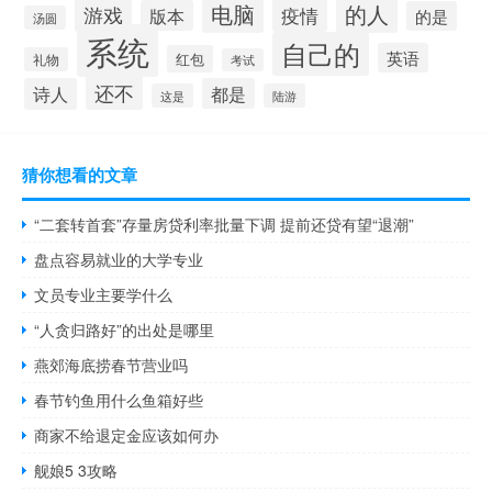
电脑
的人
游戏
疫情
版本
的是
汤圆
系统
自己的
英语
红包
礼物
考试
还不
诗人
都是
这是
陆游
猜你想看的文章
“二套转首套”存量房贷利率批量下调 提前还贷有望“退潮”
盘点容易就业的大学专业
文员专业主要学什么
“人贪归路好”的出处是哪里
燕郊海底捞春节营业吗
春节钓鱼用什么鱼箱好些
商家不给退定金应该如何办
舰娘5 3攻略