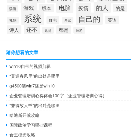
电脑
的人
游戏
疫情
版本
的是
汤圆
系统
自己的
英语
红包
礼物
考试
还不
诗人
都是
这是
陆游
猜你想看的文章
win10自带的视频剪辑
“莫遣春风里”的出处是哪里
g4560装win7还是win10
企业管理培训心得体会100字（企业管理培训心得）
“兼得故人书”的出处是哪里
哈迪斯开荒攻略
国际政治学习哪些课程
食王橙光攻略