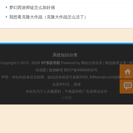
梦幻西游师徒怎么加好感
我想看克隆大作战（克隆大作战怎么没了）
系统知识分类
Copyright © 2012 - 2026
XP系统导航
Powered by
网站分类目录
|
精选推荐文章
|
网
站地图
|
疑难解答
陕ICP备06666692号
声明：本站内容来自互联网，如信息有错误可发邮件到f_fb#foxmail.com说明，我们
会及时纠正，谢谢
本站仅为个人兴趣爱好，不接盈利性广告及商业合作
小男孩