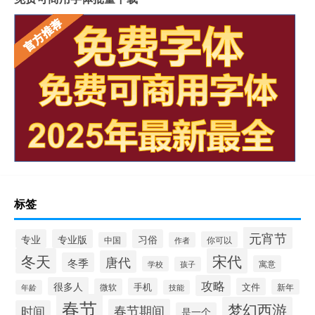
标签
元宵节
专业
专业版
习俗
你可以
中国
作者
冬天
宋代
唐代
冬季
寓意
学校
孩子
攻略
很多人
手机
文件
微软
新年
年龄
技能
春节
梦幻西游
春节期间
时间
是一个