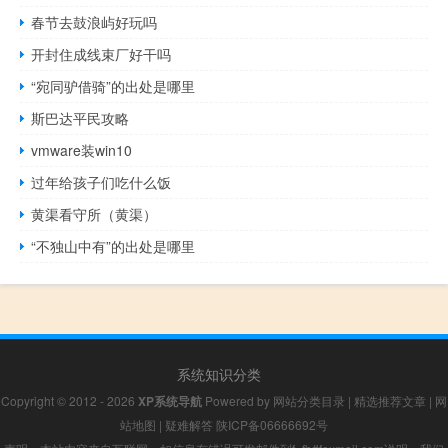
春节去鼓浪屿好玩吗
开封住成线束厂好干吗
“宛同驴借骑”的出处是哪里
斯巴达平民攻略
vmware装win10
过年给孩子们吃什么饭
黄渠看守所（黄渠）
“不独山中有”的出处是哪里
系统知识分类
Copyright © 2012 - 2026
XP系统导航
Powered by
网站分类目录
|
精选推荐文章
|
网
站地图
|
疑难解答
陕ICP备06666692号