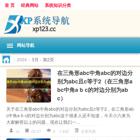
首 页
经典网站
系统知识分类
网站导航
>
2024
>
3月
- 第2页
在三角形abc中角abc的对边分
别为abc且c等于2（在三角形a
bc中角a b c的对边分别为ab
c）
关于在三角形abc中角abc的对边分别为abc且c等于2，在三角形ab
c中角a b c的对边分别为abc这个很多人还不知道，今天小六来为
大家解答以上的问题，现在让我们一...
zs
03-27
0
442
文章列表