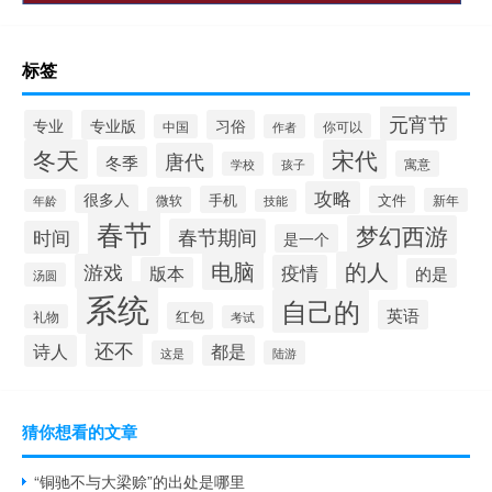
标签
元宵节
专业
专业版
习俗
你可以
中国
作者
冬天
宋代
唐代
冬季
寓意
学校
孩子
攻略
很多人
手机
文件
微软
新年
年龄
技能
春节
梦幻西游
春节期间
时间
是一个
电脑
的人
游戏
疫情
版本
的是
汤圆
系统
自己的
英语
红包
礼物
考试
还不
诗人
都是
这是
陆游
猜你想看的文章
“铜驰不与大梁赊”的出处是哪里