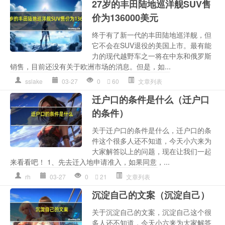
27岁的丰田陆地巡洋舰SUV售
价为136000美元
终于有了新一代的丰田陆地巡洋舰，但
它不会在SUV退役的美国上市。最有能
力的现代越野车之一将在中东和俄罗斯
销售，目前还没有关于欧洲市场的消息。但是，如...
sslake
03-27
0
60
文章列表
迁户口的条件是什么（迁户口
的条件）
关于迁户口的条件是什么，迁户口的条
件这个很多人还不知道，今天小六来为
大家解答以上的问题，现在让我们一起
来看看吧！ 1、先去迁入地申请准入，如果同意，...
rh
03-27
0
21
文章列表
沉淀自己的文案（沉淀自己）
关于沉淀自己的文案，沉淀自己这个很
多人还不知道，今天小六来为大家解答