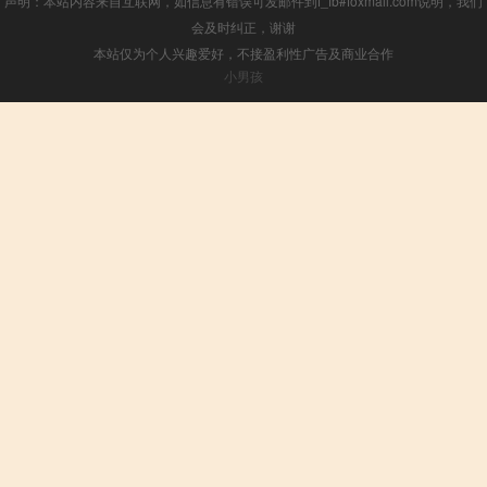
声明：本站内容来自互联网，如信息有错误可发邮件到f_fb#foxmail.com说明，我们
会及时纠正，谢谢
本站仅为个人兴趣爱好，不接盈利性广告及商业合作
小男孩