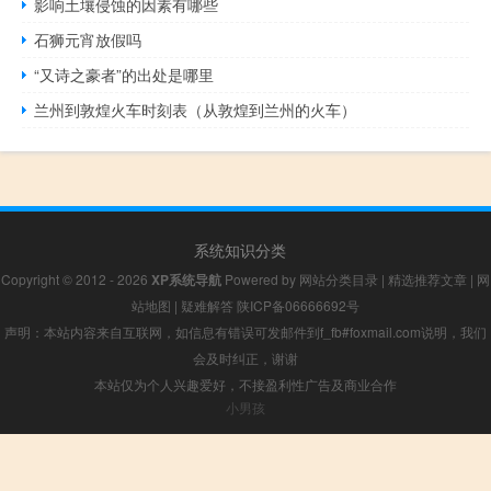
影响土壤侵蚀的因素有哪些
石狮元宵放假吗
“又诗之豪者”的出处是哪里
兰州到敦煌火车时刻表（从敦煌到兰州的火车）
系统知识分类
Copyright © 2012 - 2026
XP系统导航
Powered by
网站分类目录
|
精选推荐文章
|
网
站地图
|
疑难解答
陕ICP备06666692号
声明：本站内容来自互联网，如信息有错误可发邮件到f_fb#foxmail.com说明，我们
会及时纠正，谢谢
本站仅为个人兴趣爱好，不接盈利性广告及商业合作
小男孩