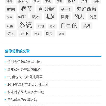
攻略
很多人
手机
文件
微软
新年
年龄
技能
春节
梦幻西游
春节期间
时间
是一个
电脑
的人
游戏
疫情
版本
的是
汤圆
系统
自己的
英语
红包
礼物
考试
还不
诗人
都是
这是
陆游
猜你想看的文章
深圳大学初试复试占比
过年如何办理出国旅游
“奄虞也良”的出处是哪里
2019浙江省养老金几月上调
相逢时节简宏成多大年纪
产品成本的核算方法