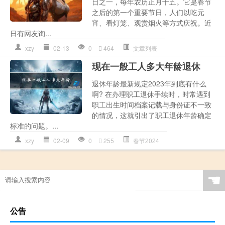
日之一，每年农历正月十五。它是春节
之后的第一个重要节日，人们以吃元
宵、看灯笼、观赏烟火等方式庆祝。近
日有网友询...
xzy
02-13
0
464
文章列表
现在一般工人多大年龄退休
退休年龄最新规定2023年到底有什么
啊? 在办理职工退休手续时，时常遇到
职工出生时间档案记载与身份证不一致
的情况，这就引出了职工退休年龄确定
标准的问题。...
xzy
02-09
0
255
春节2024
☚
公告