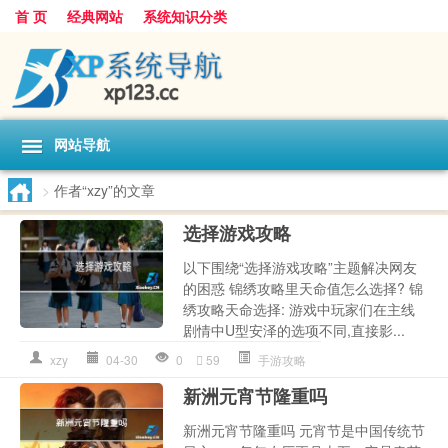
首 页
经典网站
系统知识分类
网站导航
>
作者“xzy”的文章
选择游戏攻略
以下围绕“选择游戏攻略”主题解决网友
的困惑 锦绣攻略里天命值怎么选择? 锦
绣攻略天命选择: 游戏中玩家们在主线
剧情中U型安泽的选项不同,直接影...
xzy
04-30
0
59
手游攻略
新洲元宵节隆重吗
新洲元宵节隆重吗 元宵节是中国传统节