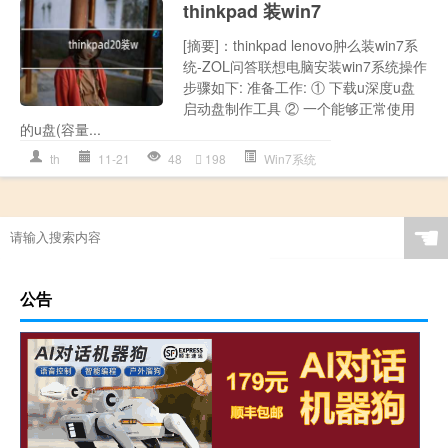
thinkpad 装win7
[摘要]：thinkpad lenovo肿么装win7系
统-ZOL问答联想电脑安装win7系统操作
步骤如下: 准备工作: ① 下载u深度u盘
启动盘制作工具 ② 一个能够正常使用
的u盘(容量...
th
11-21
48
198
Win7系统
☚
公告