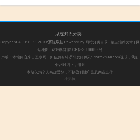
系统知识分类
Copyright © 2012 - 2026
XP系统导航
Powered by
网站分类目录
|
精选推荐文章
|
网
站地图
|
疑难解答
陕ICP备06666692号
声明：本站内容来自互联网，如信息有错误可发邮件到f_fb#foxmail.com说明，我们
会及时纠正，谢谢
本站仅为个人兴趣爱好，不接盈利性广告及商业合作
小男孩