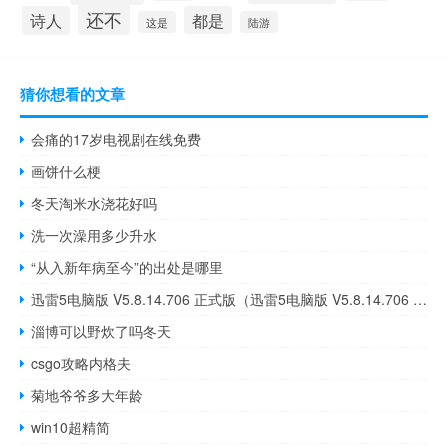
还不
诗人
都是
这是
陆游
猜你想看的文章
会痛的17岁电视剧在线免费
画饼什么梗
冬天淘米水浇花好吗
洗一次澡用多少升水
“从入新年病至今”的出处是哪里
迅雷5电脑版 V5.8.14.706 正式版（迅雷5电脑版 V5.8.14.706 正式版功能简介）
淄博可以野炊了吗冬天
csgo攻略内格夫
菊地爷爷多大年龄
win10超精简