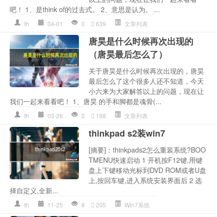
吧！ 1、是think of的过去式。 2、意思是认为。 ...
th
04-01
0
639
文章列表
唐昊是什么时候再次出现的
（唐昊最后怎么了）
关于唐昊是什么时候再次出现的，唐昊
最后怎么了这个很多人还不知道，今天
小六来为大家解答以上的问题，现在让
我们一起来看看吧！ 1、唐昊 的手和脚都是魂骨(...
th
03-26
0
188
文章列表
thinkpad s2装win7
[摘要]：thinkpads2怎么重装系统?BOO
TMENU快速启动 1 开机按F12键,用键
盘上下键移动光标到DVD ROM或者U盘
上,按回车键,进入系统安装界面后 2 选
择自定义,全新...
th
11-25
8
205
Win7系统