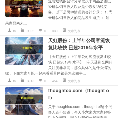
退货退钱的会计分录取决于商品是否已
经确认销售收入以及是否涉及纳税义
务。以下是两种情况的会计分录： 1. 尚
未确认销售收入的商品发生退货 ： 如
果商品尚未...
th
01-02
0
330
文章列表
天虹股份：上半年公司客流恢
复比较快 已超2019年水平
【天虹股份：上半年公司客流恢复比较
快 已超2019年水平】!!!今天受到全网的
关注度非常高，那么具体的是什么情况
呢，下面大家可以一起来看看具体都是怎么回事...
th
04-15
0
454
文章列表
thoughtco.com（thought o
f）
关于thoughtco.com，thought of这个很
多人还不知道，今天小六来为大家解答
以上的问题，现在让我们一起来看看