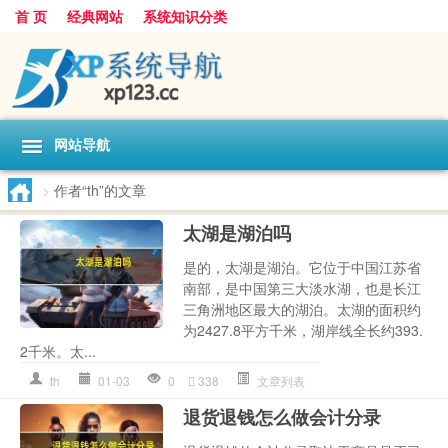
首 页
经典网站
系统知识分类
网站导航
>
作者“th”的文章
太湖是湖泊吗
是的，太湖是湖泊。它位于中国江苏省
南部，是中国第三大淡水湖，也是长江
三角洲地区最大的湖泊。太湖的面积约
为2427.8平方千米，湖岸线全长约393.
2千米。太...
th
01-03
0
338
文章列表
退货退钱怎么做会计分录