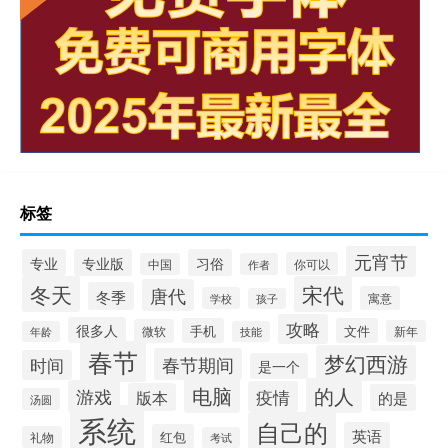
标签
元宵节
专业
专业版
习俗
你可以
中国
作者
冬天
宋代
唐代
冬季
寓意
学校
孩子
攻略
很多人
手机
文件
微软
新年
年龄
技能
春节
梦幻西游
春节期间
时间
是一个
电脑
的人
游戏
疫情
版本
的是
汤圆
系统
自己的
英语
红包
礼物
考试