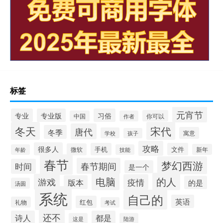
标签
元宵节
专业
专业版
习俗
你可以
中国
作者
冬天
宋代
唐代
冬季
寓意
学校
孩子
攻略
很多人
手机
文件
微软
新年
年龄
技能
春节
梦幻西游
春节期间
时间
是一个
电脑
的人
游戏
疫情
版本
的是
汤圆
系统
自己的
英语
红包
礼物
考试
还不
诗人
都是
这是
陆游