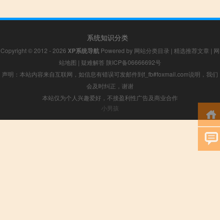
系统知识分类
Copyright © 2012 - 2026
XP系统导航
Powered by
网站分类目录
|
精选推荐文章
|
网
站地图
|
疑难解答
陕ICP备06666692号
声明：本站内容来自互联网，如信息有错误可发邮件到f_fb#foxmail.com说明，我们
会及时纠正，谢谢
本站仅为个人兴趣爱好，不接盈利性广告及商业合作
小男孩