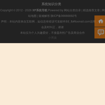
系统知识分类
Copyright © 2012 - 2026
XP系统导航
Powered by
网站分类目录
|
精选推荐文章
|
网
站地图
|
疑难解答
陕ICP备06666692号
声明：本站内容来自互联网，如信息有错误可发邮件到f_fb#foxmail.com说明，我们
会及时纠正，谢谢
本站仅为个人兴趣爱好，不接盈利性广告及商业合作
小男孩