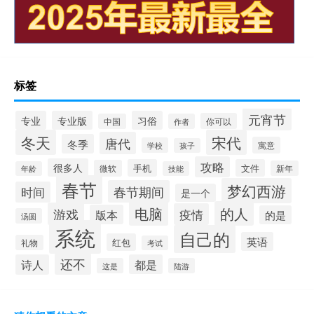
标签
元宵节
专业
专业版
习俗
你可以
中国
作者
冬天
宋代
唐代
冬季
寓意
学校
孩子
攻略
很多人
手机
文件
微软
新年
年龄
技能
春节
梦幻西游
春节期间
时间
是一个
电脑
的人
游戏
疫情
版本
的是
汤圆
系统
自己的
英语
红包
礼物
考试
还不
诗人
都是
这是
陆游