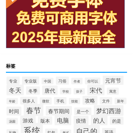
标签
元宵节
专业
专业版
习俗
你可以
中国
作者
冬天
宋代
唐代
冬季
寓意
学校
孩子
攻略
很多人
手机
文件
微软
新年
年龄
技能
春节
梦幻西游
春节期间
时间
是一个
电脑
的人
游戏
疫情
版本
的是
汤圆
系统
自己的
英语
红包
礼物
考试