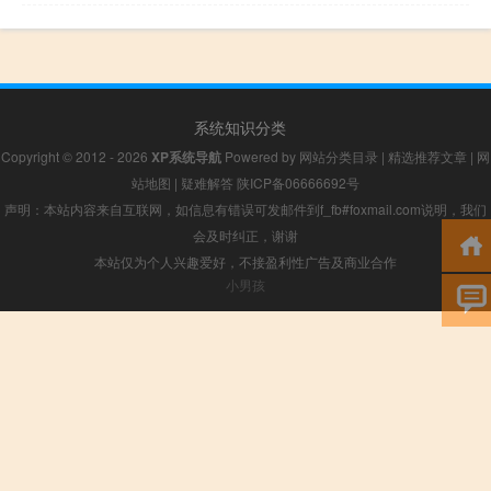
系统知识分类
Copyright © 2012 - 2026
XP系统导航
Powered by
网站分类目录
|
精选推荐文章
|
网
站地图
|
疑难解答
陕ICP备06666692号
声明：本站内容来自互联网，如信息有错误可发邮件到f_fb#foxmail.com说明，我们
会及时纠正，谢谢
本站仅为个人兴趣爱好，不接盈利性广告及商业合作
小男孩