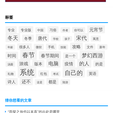
标签
元宵节
专业
专业版
习俗
你可以
中国
作者
冬天
宋代
唐代
冬季
寓意
学校
孩子
攻略
很多人
手机
文件
微软
新年
年龄
技能
春节
梦幻西游
春节期间
时间
是一个
电脑
的人
游戏
疫情
版本
的是
汤圆
系统
自己的
英语
红包
礼物
考试
还不
诗人
都是
这是
陆游
猜你想看的文章
“而桀之放也以末喜”的出处是哪里