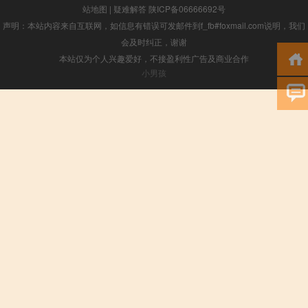
站地图
|
疑难解答
陕ICP备06666692号
声明：本站内容来自互联网，如信息有错误可发邮件到f_fb#foxmail.com说明，我们
会及时纠正，谢谢
本站仅为个人兴趣爱好，不接盈利性广告及商业合作
小男孩