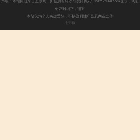
声明：本站内容来自互联网，如信息有错误可发邮件到f_fb#foxmail.com说明，我们
会及时纠正，谢谢
本站仅为个人兴趣爱好，不接盈利性广告及商业合作
小男孩