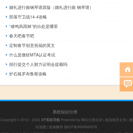
婚礼进行曲钢琴谱原版（婚礼进行曲 钢琴谱）
部落守卫战14-4攻略
“难鸣风雨林”的出处是哪里
春天吧春节吧
定制春节创意祝福的英文
什么是微软MTA认证考试
招行提交个人财力证明会提额吗
炉石格罗布鲁斯攻略
系统知识分类
Copyright © 2012 - 2026
XP系统导航
Powered by
网站分类目录
|
精选推荐文章
|
网
站地图
|
疑难解答
陕ICP备06666692号