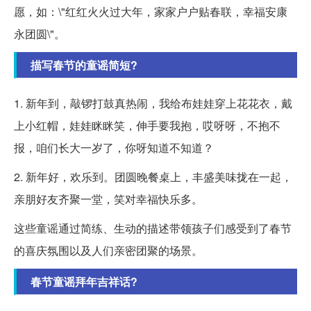
愿，如：\"红红火火过大年，家家户户贴春联，幸福安康
永团圆\"。
描写春节的童谣简短?
1. 新年到，敲锣打鼓真热闹，我给布娃娃穿上花花衣，戴
上小红帽，娃娃眯眯笑，伸手要我抱，哎呀呀，不抱不
报，咱们长大一岁了，你呀知道不知道？
2. 新年好，欢乐到。团圆晚餐桌上，丰盛美味拢在一起，
亲朋好友齐聚一堂，笑对幸福快乐多。
这些童谣通过简练、生动的描述带领孩子们感受到了春节
的喜庆氛围以及人们亲密团聚的场景。
春节童谣拜年吉祥话?