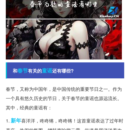
春节
童谣
和
有关的
还有哪些?
春节，又称为中国年，是中国传统的重要节日之一。作为
一个具有悠久历史的节日，关于春节的童谣也源远流长。
其中，经典的童谣有：
新年
1.
喜洋洋，咚咚锵，咚咚锵！这首童谣表达了过年时