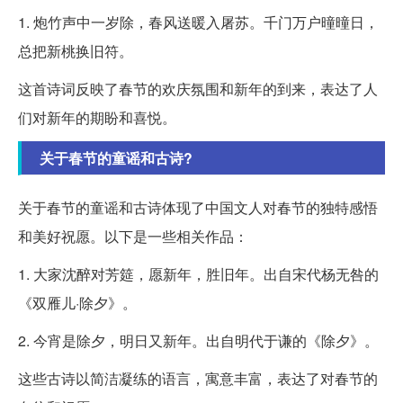
1. 炮竹声中一岁除，春风送暖入屠苏。千门万户曈曈日，
总把新桃换旧符。
这首诗词反映了春节的欢庆氛围和新年的到来，表达了人
们对新年的期盼和喜悦。
关于春节的童谣和古诗?
关于春节的童谣和古诗体现了中国文人对春节的独特感悟
和美好祝愿。以下是一些相关作品：
1. 大家沈醉对芳筵，愿新年，胜旧年。出自宋代杨无咎的
《双雁儿·除夕》。
2. 今宵是除夕，明日又新年。出自明代于谦的《除夕》。
这些古诗以简洁凝练的语言，寓意丰富，表达了对春节的