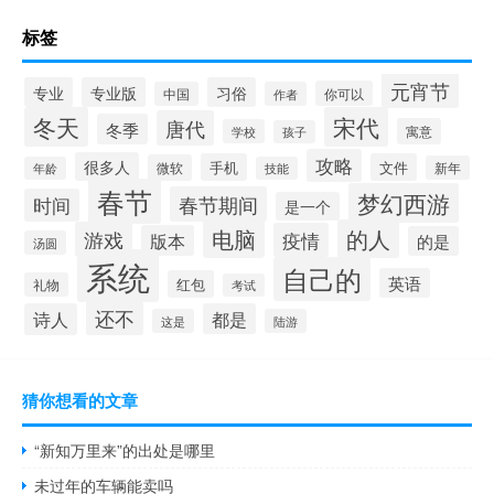
标签
元宵节
专业
专业版
习俗
你可以
中国
作者
冬天
宋代
唐代
冬季
寓意
学校
孩子
攻略
很多人
手机
文件
微软
新年
年龄
技能
春节
梦幻西游
春节期间
时间
是一个
电脑
的人
游戏
疫情
版本
的是
汤圆
系统
自己的
英语
红包
礼物
考试
还不
诗人
都是
这是
陆游
猜你想看的文章
“新知万里来”的出处是哪里
未过年的车辆能卖吗