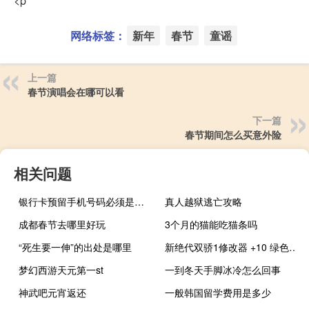
<p
网络标签：
新年
春节
童谣
上一篇
春节演唱会在哪可以看
下一篇
春节期间怎么买意外险
相关问题
银行卡预留手机号码必须是本人吗
真人越狱逃亡攻略
成都春节去哪里好玩
3个月的猫能吃猫条吗
“死生要一伸”的出处是哪里
新绝代双骄1修改器 +10 绿色免费版（新绝代双骄1修改器 +10 绿色免费版功能简介）
梦幻西游天元第一st
一到冬天手脚冰冷怎么回事
神武吧元宵返还
一般韩国留学费用是多少