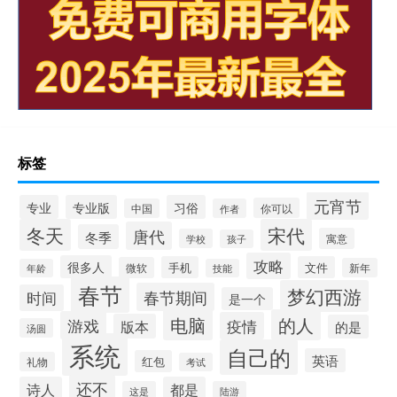
标签
元宵节
专业
专业版
习俗
你可以
中国
作者
冬天
宋代
唐代
冬季
寓意
学校
孩子
攻略
很多人
手机
文件
微软
新年
年龄
技能
春节
梦幻西游
春节期间
时间
是一个
电脑
的人
游戏
疫情
版本
的是
汤圆
系统
自己的
英语
红包
礼物
考试
还不
诗人
都是
这是
陆游