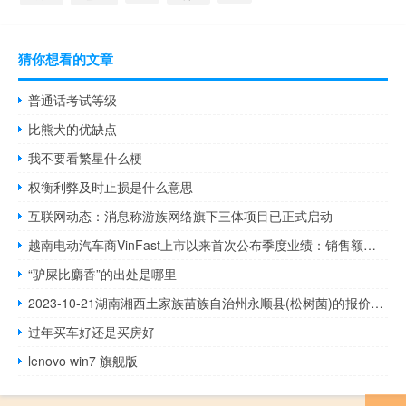
猜你想看的文章
普通话考试等级
比熊犬的优缺点
我不要看繁星什么梗
权衡利弊及时止损是什么意思
互联网动态：消息称游族网络旗下三体项目已正式启动
越南电动汽车商VinFast上市以来首次公布季度业绩：销售额同比增长131.2%
“驴屎比麝香”的出处是哪里
2023-10-21湖南湘西土家族苗族自治州永顺县(松树菌)的报价是多少
过年买车好还是买房好
lenovo win7 旗舰版