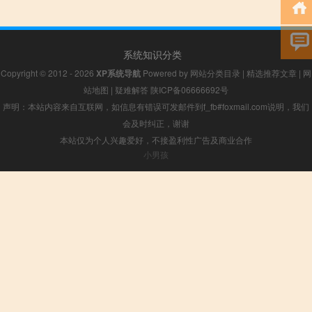
系统知识分类
Copyright © 2012 - 2026
XP系统导航
Powered by
网站分类目录
|
精选推荐文章
|
网
站地图
|
疑难解答
陕ICP备06666692号
声明：本站内容来自互联网，如信息有错误可发邮件到f_fb#foxmail.com说明，我们
会及时纠正，谢谢
本站仅为个人兴趣爱好，不接盈利性广告及商业合作
小男孩