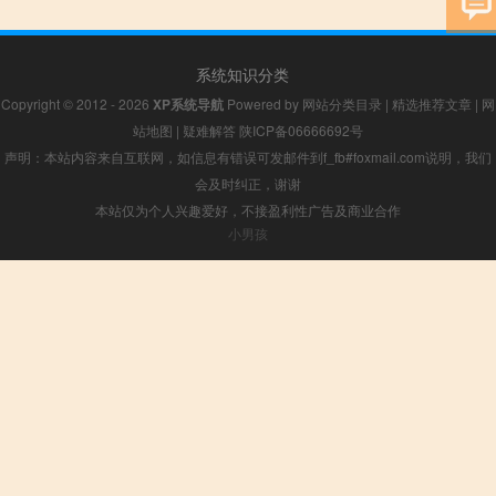
系统知识分类
Copyright © 2012 - 2026
XP系统导航
Powered by
网站分类目录
|
精选推荐文章
|
网
站地图
|
疑难解答
陕ICP备06666692号
声明：本站内容来自互联网，如信息有错误可发邮件到f_fb#foxmail.com说明，我们
会及时纠正，谢谢
本站仅为个人兴趣爱好，不接盈利性广告及商业合作
小男孩