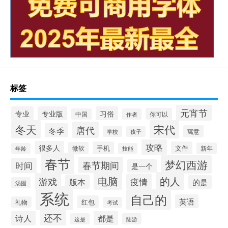
标签
元宵节
专业
专业版
习俗
你可以
中国
作者
冬天
宋代
唐代
冬季
寓意
学校
孩子
攻略
很多人
手机
文件
微软
新年
年龄
技能
春节
梦幻西游
春节期间
时间
是一个
电脑
的人
游戏
疫情
版本
的是
汤圆
系统
自己的
英语
红包
礼物
考试
还不
诗人
都是
这是
陆游