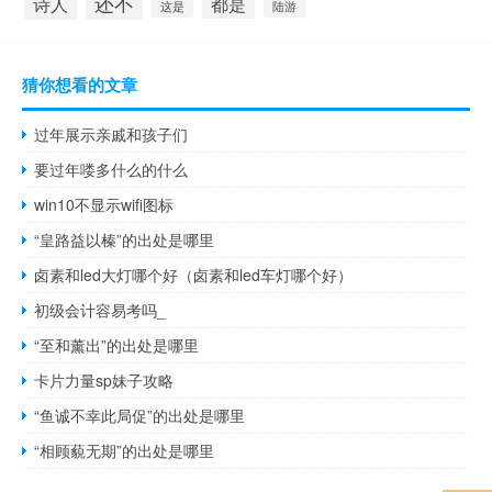
还不
诗人
都是
这是
陆游
猜你想看的文章
过年展示亲戚和孩子们
要过年喽多什么的什么
win10不显示wifi图标
“皇路益以榛”的出处是哪里
卤素和led大灯哪个好（卤素和led车灯哪个好）
初级会计容易考吗_
“至和薰出”的出处是哪里
卡片力量sp妹子攻略
“鱼诚不幸此局促”的出处是哪里
“相顾藐无期”的出处是哪里