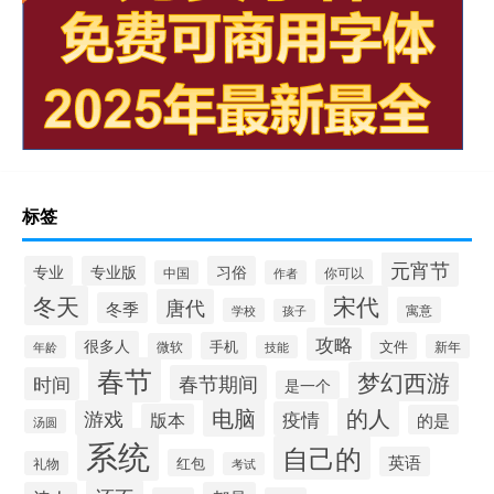
标签
元宵节
专业
专业版
习俗
你可以
中国
作者
冬天
宋代
唐代
冬季
寓意
学校
孩子
攻略
很多人
手机
文件
微软
新年
年龄
技能
春节
梦幻西游
春节期间
时间
是一个
电脑
的人
游戏
疫情
版本
的是
汤圆
系统
自己的
英语
红包
礼物
考试