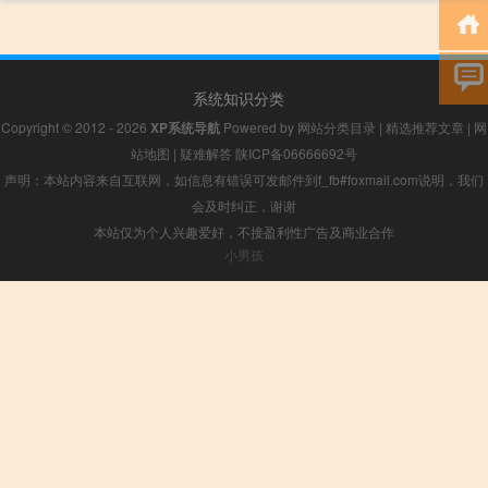
系统知识分类
Copyright © 2012 - 2026
XP系统导航
Powered by
网站分类目录
|
精选推荐文章
|
网
站地图
|
疑难解答
陕ICP备06666692号
声明：本站内容来自互联网，如信息有错误可发邮件到f_fb#foxmail.com说明，我们
会及时纠正，谢谢
本站仅为个人兴趣爱好，不接盈利性广告及商业合作
小男孩