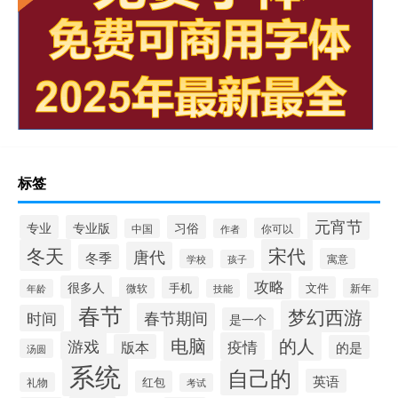
标签
元宵节
专业
专业版
习俗
你可以
中国
作者
冬天
宋代
唐代
冬季
寓意
学校
孩子
攻略
很多人
手机
文件
微软
新年
年龄
技能
春节
梦幻西游
春节期间
时间
是一个
电脑
的人
游戏
疫情
版本
的是
汤圆
系统
自己的
英语
红包
礼物
考试