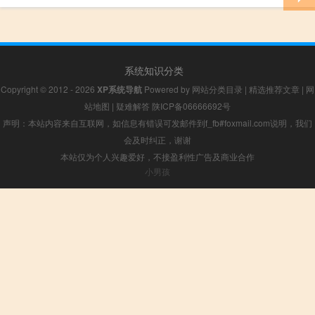
系统知识分类
Copyright © 2012 - 2026
XP系统导航
Powered by
网站分类目录
|
精选推荐文章
|
网
站地图
|
疑难解答
陕ICP备06666692号
声明：本站内容来自互联网，如信息有错误可发邮件到f_fb#foxmail.com说明，我们
会及时纠正，谢谢
本站仅为个人兴趣爱好，不接盈利性广告及商业合作
小男孩