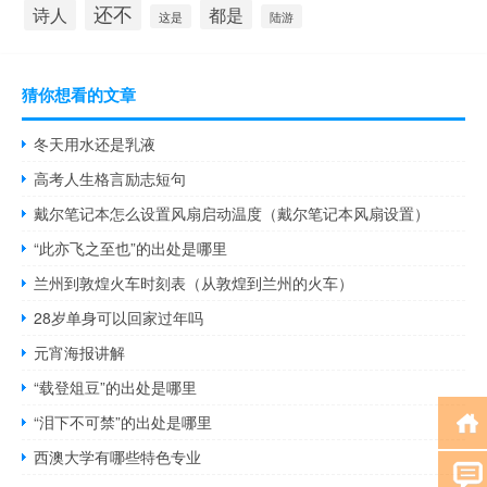
还不
诗人
都是
这是
陆游
猜你想看的文章
冬天用水还是乳液
高考人生格言励志短句
戴尔笔记本怎么设置风扇启动温度（戴尔笔记本风扇设置）
“此亦飞之至也”的出处是哪里
兰州到敦煌火车时刻表（从敦煌到兰州的火车）
28岁单身可以回家过年吗
元宵海报讲解
“载登俎豆”的出处是哪里
“泪下不可禁”的出处是哪里
西澳大学有哪些特色专业