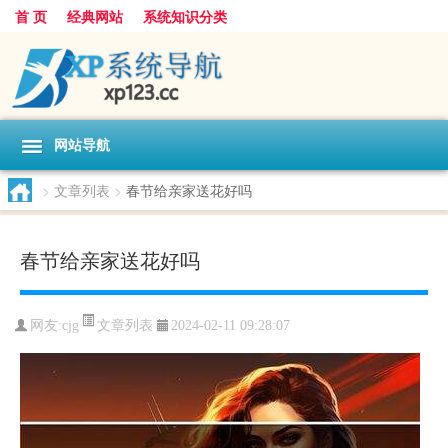
首 页
经典网站
系统知识分类
网站导航
>
文章列表
>
春节给亲家送花好吗
春节给亲家送花好吗
文章列表
网友:
cjg
2024-02-11 09:28:07