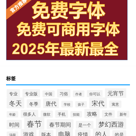
标签
元宵节
专业
专业版
习俗
你可以
中国
作者
冬天
宋代
唐代
冬季
寓意
学校
孩子
攻略
很多人
手机
文件
微软
新年
年龄
技能
春节
梦幻西游
春节期间
时间
是一个
电脑
的人
游戏
疫情
版本
的是
汤圆