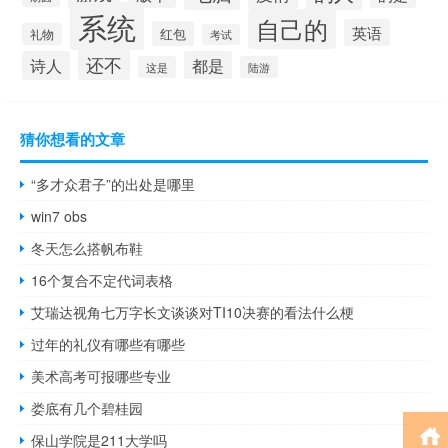
系统
自己的
英语
红包
礼物
考试
还不
诗人
都是
这是
陆游
猜你想看的文章
“多才众君子”的出处是哪里
win7 obs
冬天怎么搭帆布鞋
16个复合不定代词表格
艾瑞达视角七万字长文谈谈对TI10决赛的看法什么梗
过年的礼仪有哪些有哪些
美术高考可报哪些专业
娄底有几个碧桂园
保山学院是211大学吗