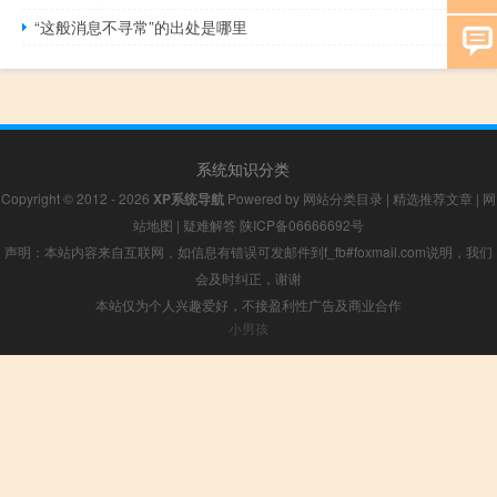
“这般消息不寻常”的出处是哪里
系统知识分类
Copyright © 2012 - 2026
XP系统导航
Powered by
网站分类目录
|
精选推荐文章
|
网
站地图
|
疑难解答
陕ICP备06666692号
声明：本站内容来自互联网，如信息有错误可发邮件到f_fb#foxmail.com说明，我们
会及时纠正，谢谢
本站仅为个人兴趣爱好，不接盈利性广告及商业合作
小男孩