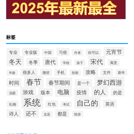
标签
元宵节
专业
专业版
习俗
你可以
中国
作者
冬天
宋代
唐代
冬季
寓意
学校
孩子
攻略
很多人
手机
文件
微软
新年
年龄
技能
春节
梦幻西游
春节期间
时间
是一个
电脑
的人
游戏
疫情
版本
的是
汤圆
系统
自己的
英语
红包
礼物
考试
还不
诗人
都是
这是
陆游