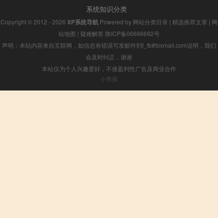
系统知识分类
Copyright © 2012 - 2026
XP系统导航
Powered by
网站分类目录
|
精选推荐文章
|
网
站地图
|
疑难解答
陕ICP备06666692号
声明：本站内容来自互联网，如信息有错误可发邮件到f_fb#foxmail.com说明，我们
会及时纠正，谢谢
本站仅为个人兴趣爱好，不接盈利性广告及商业合作
小男孩