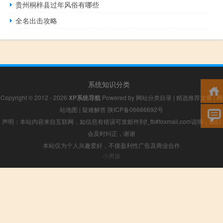
贵州桐梓县过年风俗有哪些
全名出击攻略
系统知识分类
Copyright © 2012 - 2026
XP系统导航
Powered by
网站分类目录
|
精选推荐文章
|
网
站地图
|
疑难解答
陕ICP备06666692号
声明：本站内容来自互联网，如信息有错误可发邮件到f_fb#foxmail.com说明，我们
会及时纠正，谢谢
本站仅为个人兴趣爱好，不接盈利性广告及商业合作
小男孩