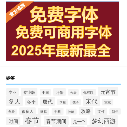
标签
元宵节
专业
专业版
习俗
你可以
中国
作者
冬天
宋代
唐代
冬季
寓意
学校
孩子
攻略
很多人
手机
文件
微软
新年
年龄
技能
春节
梦幻西游
春节期间
时间
是一个