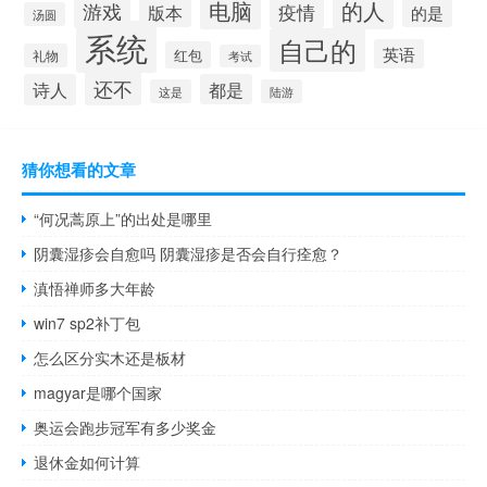
电脑
的人
游戏
疫情
版本
的是
汤圆
系统
自己的
英语
红包
礼物
考试
还不
诗人
都是
这是
陆游
猜你想看的文章
“何况蒿原上”的出处是哪里
阴囊湿疹会自愈吗 阴囊湿疹是否会自行痊愈？
滇悟禅师多大年龄
win7 sp2补丁包
怎么区分实木还是板材
magyar是哪个国家
奥运会跑步冠军有多少奖金
退休金如何计算