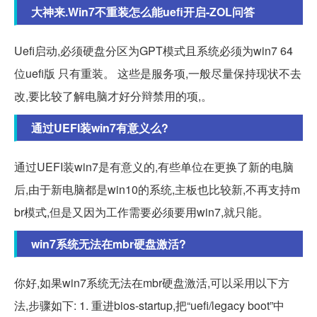
大神来.Win7不重装怎么能uefi开启-ZOL问答
Uefi启动,必须硬盘分区为GPT模式且系统必须为win7 64
位uefi版 只有重装。 这些是服务项,一般尽量保持现状不去
改,要比较了解电脑才好分辩禁用的项,。
通过UEFI装win7有意义么?
通过UEFI装win7是有意义的,有些单位在更换了新的电脑
后,由于新电脑都是win10的系统,主板也比较新,不再支持m
br模式,但是又因为工作需要必须要用win7,就只能。
win7系统无法在mbr硬盘激活?
你好,如果win7系统无法在mbr硬盘激活,可以采用以下方
法,步骤如下: 1. 重进bios-startup,把“uefi/legacy boot”中