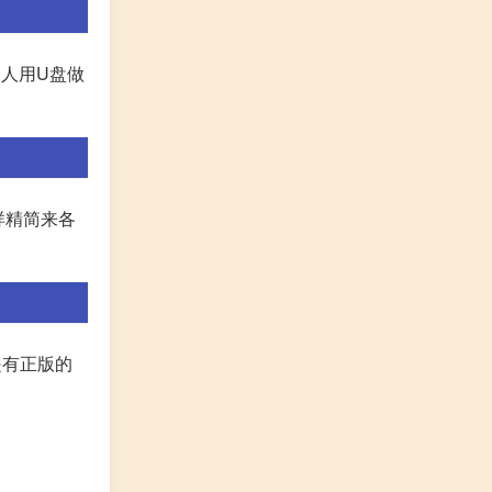
个人用U盘做
样精简来各
是有正版的