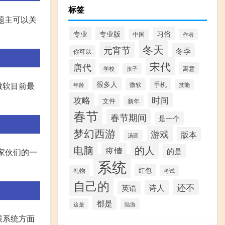
标签
后题主可以关
专业
专业版
习俗
中国
作者
冬天
元宵节
冬季
你可以
宋代
唐代
寓意
学校
孩子
很多人
手机
为微软目前最
微软
年龄
技能
攻略
时间
文件
新年
春节
春节期间
是一个
梦幻西游
游戏
版本
汤圆
电脑
的人
疫情
的是
大家伙们的一
系统
红包
礼物
考试
自己的
还不
诗人
英语
都是
这是
陆游
候系统方面