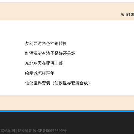
win1
梦幻西游角色性别转换
红酒沉淀有渣子是好还是坏
东北冬天在哪供韭菜
给亲戚怎样拜年
仙侠世界套装（仙侠世界套装合成）
|
网站地图
|
疑难解答
陕ICP备06666692号