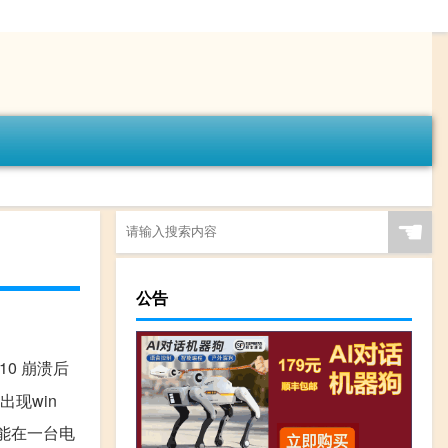
☚
公告
10 崩溃后
现win
只能在一台电