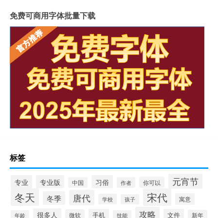
免费可商用字体批量下载
标签
元宵节
专业
专业版
习俗
你可以
中国
作者
冬天
宋代
唐代
冬季
寓意
学校
孩子
攻略
很多人
手机
文件
微软
新年
年龄
技能