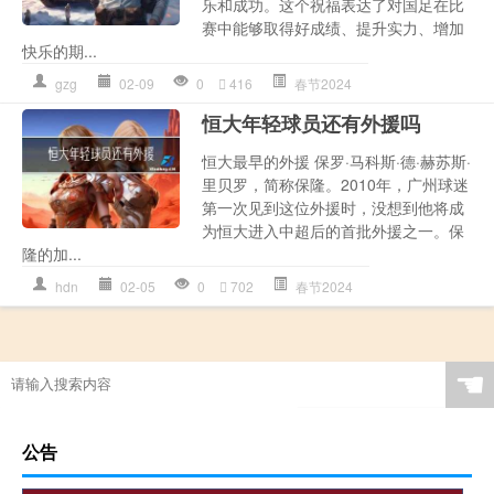
乐和成功。这个祝福表达了对国足在比
赛中能够取得好成绩、提升实力、增加
快乐的期...
gzg
02-09
0
416
春节2024
恒大年轻球员还有外援吗
恒大最早的外援 保罗·马科斯·德·赫苏斯·
里贝罗，简称保隆。2010年，广州球迷
第一次见到这位外援时，没想到他将成
为恒大进入中超后的首批外援之一。保
隆的加...
hdn
02-05
0
702
春节2024
☚
公告