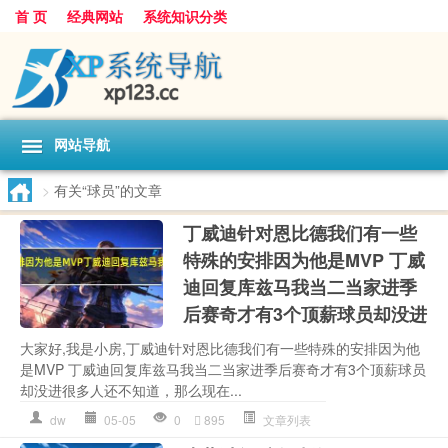
首 页
经典网站
系统知识分类
网站导航
>
有关“球员”的文章
丁威迪针对恩比德我们有一些
特殊的安排因为他是MVP 丁威
迪回复库兹马我当二当家进季
后赛奇才有3个顶薪球员却没进
大家好,我是小房,丁威迪针对恩比德我们有一些特殊的安排因为他
是MVP 丁威迪回复库兹马我当二当家进季后赛奇才有3个顶薪球员
却没进很多人还不知道，那么现在...
dw
05-05
0
895
文章列表