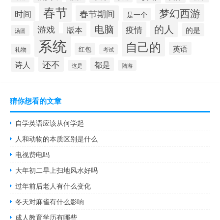
春节
梦幻西游
春节期间
时间
是一个
电脑
的人
游戏
疫情
版本
的是
汤圆
系统
自己的
英语
红包
礼物
考试
还不
诗人
都是
这是
陆游
猜你想看的文章
自学英语应该从何学起
人和动物的本质区别是什么
电视费电吗
大年初二早上扫地风水好吗
过年前后老人有什么变化
冬天对麻雀有什么影响
成人教育学历有哪些