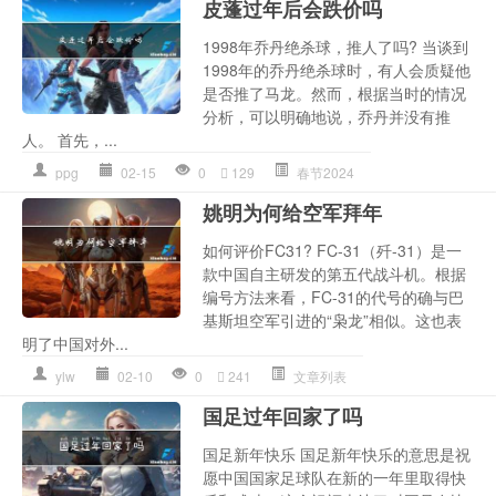
皮蓬过年后会跌价吗
1998年乔丹绝杀球，推人了吗? 当谈到
1998年的乔丹绝杀球时，有人会质疑他
是否推了马龙。然而，根据当时的情况
分析，可以明确地说，乔丹并没有推
人。 首先，...
ppg
02-15
0
129
春节2024
姚明为何给空军拜年
如何评价FC31? FC-31（歼-31）是一
款中国自主研发的第五代战斗机。根据
编号方法来看，FC-31的代号的确与巴
基斯坦空军引进的“枭龙”相似。这也表
明了中国对外...
ylw
02-10
0
241
文章列表
国足过年回家了吗
国足新年快乐 国足新年快乐的意思是祝
愿中国国家足球队在新的一年里取得快