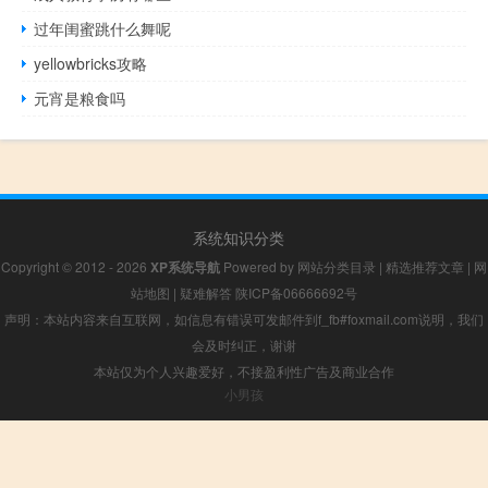
过年闺蜜跳什么舞呢
yellowbricks攻略
元宵是粮食吗
系统知识分类
Copyright © 2012 - 2026
XP系统导航
Powered by
网站分类目录
|
精选推荐文章
|
网
站地图
|
疑难解答
陕ICP备06666692号
声明：本站内容来自互联网，如信息有错误可发邮件到f_fb#foxmail.com说明，我们
会及时纠正，谢谢
本站仅为个人兴趣爱好，不接盈利性广告及商业合作
小男孩