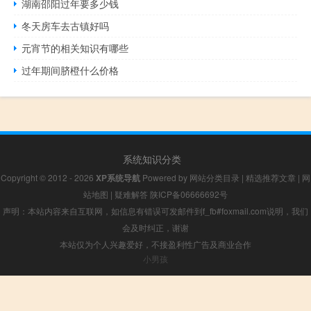
湖南邵阳过年要多少钱
冬天房车去古镇好吗
元宵节的相关知识有哪些
过年期间脐橙什么价格
系统知识分类
Copyright © 2012 - 2026
XP系统导航
Powered by
网站分类目录
|
精选推荐文章
|
网
站地图
|
疑难解答
陕ICP备06666692号
声明：本站内容来自互联网，如信息有错误可发邮件到f_fb#foxmail.com说明，我们
会及时纠正，谢谢
本站仅为个人兴趣爱好，不接盈利性广告及商业合作
小男孩