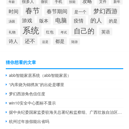
攻略
很多人
手机
文件
微软
新年
年龄
技能
春节
梦幻西游
春节期间
时间
是一个
电脑
的人
游戏
疫情
版本
的是
汤圆
系统
自己的
英语
红包
礼物
考试
还不
诗人
都是
这是
陆游
猜你想看的文章
abb智能家居系统（abb智能家居）
“内库烧为锦绣灰”的出处是哪里
梦幻西游角色信任度
win10安全中心图标不显示
据中央纪委国家监委驻海关总署纪检监察组、广西壮族自治区纪委监委消息：南宁海关原二级总监陈锦锋涉嫌严重违纪违法目前正接受中央纪委国家监委驻海关总署纪检监察组纪律审查和广西壮族自治区崇左市监察委员会监察调查
杭州过年放假能出省吗