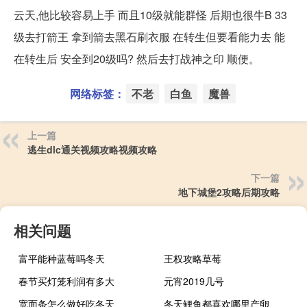
云天,他比较容易上手 而且10级就能群怪 后期也很牛B 33
级去打箭王 拿到箭去黑石刷衣服 在转生但要看能力去 能
在转生后 安全到20级吗? 然后去打战神之印 顺便。
网络标签：
不老
白鱼
魔兽
上一篇
逃生dlc通关视频攻略视频攻略
下一篇
地下城堡2攻略后期攻略
相关问题
富平能种蓝莓吗冬天
王权攻略草莓
春节买灯笼利润有多大
元宵2019几号
宽面条怎么做好吃冬天
冬天鲤鱼都喜欢哪里产卵