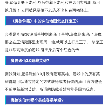
务,多做几瓶不老药,然后带着不老药和披风到客栈那,就可
以升级了 云雨披风要做不老药,不老药在两栖怪上。
《魔兽争霸》中的诛仙地图怎么打鬼王?
步骤是:打完36波后兽神到来,杀了兽神,戾魔到来,杀了戾魔
那么在玉清殿那里出现周一仙,就可以去打鬼王了。 杀鬼王
是非常高难度的游戏:鬼王身后有个红色的传...
魔兽诛仙3.0隐藏英雄?
据我所知,魔兽诛仙3.0并没有隐藏英雄。游戏中的所有英
雄都是可以通过特定的方式获得或者解锁的,而且官方也会
不断更新新增英雄。所谓的隐藏英雄可能是因为玩家。
魔兽诛仙33哪个英雄容易单通?