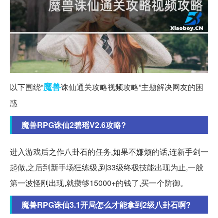
魔兽
以下围绕“
诛仙通关攻略视频攻略”主题解决网友的困
惑
魔兽RPG诛仙2碧瑶V2.6攻略?
进入游戏后之作八卦石的任务,如果不嫌烦的话,连新手剑一
起做,之后到新手场狂练级,到33级终极技能出现为止,一般
第一波怪刚出现,就攒够15000+的钱了,买一个防御。
魔兽RPG诛仙3.1开局怎么才能拿到2级八卦石啊?