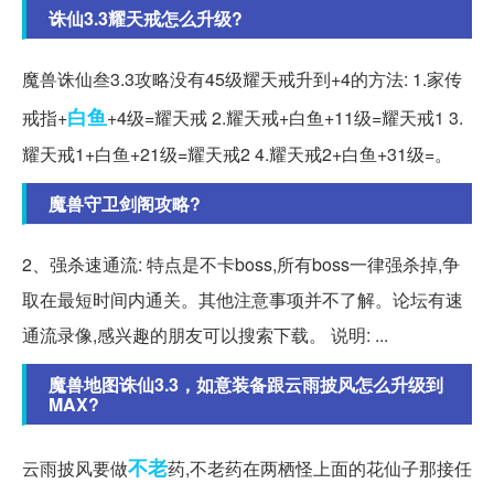
诛仙3.3耀天戒怎么升级?
魔兽诛仙叁3.3攻略没有45级耀天戒升到+4的方法: 1.家传
白鱼
戒指+
+4级=耀天戒 2.耀天戒+白鱼+11级=耀天戒1 3.
耀天戒1+白鱼+21级=耀天戒2 4.耀天戒2+白鱼+31级=。
魔兽守卫剑阁攻略?
2、强杀速通流: 特点是不卡boss,所有boss一律强杀掉,争
取在最短时间内通关。其他注意事项并不了解。论坛有速
通流录像,感兴趣的朋友可以搜索下载。 说明: ...
魔兽地图诛仙3.3，如意装备跟云雨披风怎么升级到
MAX?
不老
云雨披风要做
药,不老药在两栖怪上面的花仙子那接任