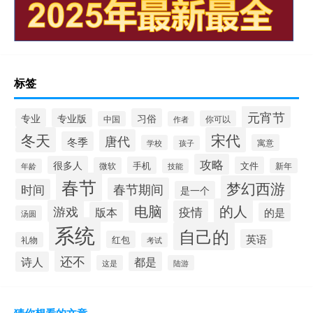
标签
元宵节
专业
专业版
习俗
你可以
中国
作者
冬天
宋代
唐代
冬季
寓意
学校
孩子
攻略
很多人
手机
文件
微软
新年
年龄
技能
春节
梦幻西游
春节期间
时间
是一个
电脑
的人
游戏
疫情
版本
的是
汤圆
系统
自己的
英语
红包
礼物
考试
还不
诗人
都是
这是
陆游