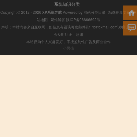
系统知识分类
Copyright © 2012 - 2026
XP系统导航
Powered by
网站分类目录
|
精选推荐文章
|
网
站地图
|
疑难解答
陕ICP备06666692号
声明：本站内容来自互联网，如信息有错误可发邮件到f_fb#foxmail.com说明，我们
会及时纠正，谢谢
本站仅为个人兴趣爱好，不接盈利性广告及商业合作
小男孩