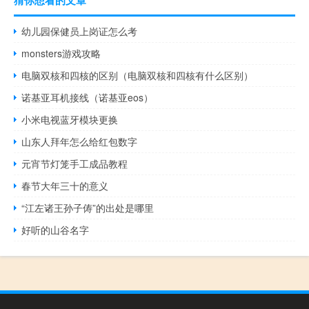
猜你想看的文章
幼儿园保健员上岗证怎么考
monsters游戏攻略
电脑双核和四核的区别（电脑双核和四核有什么区别）
诺基亚耳机接线（诺基亚eos）
小米电视蓝牙模块更换
山东人拜年怎么给红包数字
元宵节灯笼手工成品教程
春节大年三十的意义
“江左诸王孙子俦”的出处是哪里
好听的山谷名字