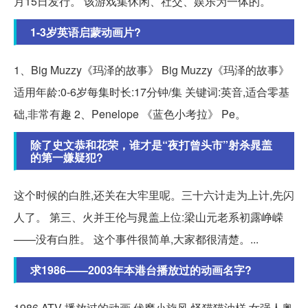
月15日发行。 该游戏集休闲、社交、娱乐为一体的。
1-3岁英语启蒙动画片?
1、Big Muzzy《玛泽的故事》 Big Muzzy《玛泽的故事》
适用年龄:0-6岁每集时长:17分钟/集 关键词:英音,适合零基
础,非常有趣 2、Penelope 《蓝色小考拉》 Pe。
除了史文恭和花荣，谁才是“夜打曾头市”射杀晁盖
的第一嫌疑犯?
这个时候的白胜,还关在大牢里呢。三十六计走为上计,先闪
人了。 第三、火并王伦与晁盖上位:梁山元老系初露峥嵘
——没有白胜。 这个事件很简单,大家都很清楚。...
求1986——2003年本港台播放过的动画名字?
1986 ATV 播放过的动画 伏魔小旋风 怪猫猫油榚 女强人奥