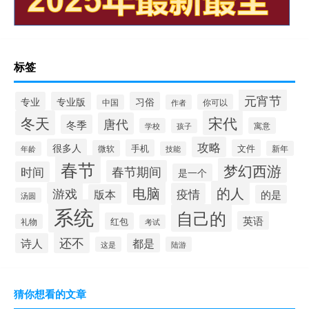
标签
元宵节
专业
专业版
习俗
你可以
中国
作者
冬天
宋代
唐代
冬季
寓意
学校
孩子
攻略
很多人
手机
文件
微软
新年
年龄
技能
春节
梦幻西游
春节期间
时间
是一个
电脑
的人
游戏
疫情
版本
的是
汤圆
系统
自己的
英语
红包
礼物
考试
还不
诗人
都是
这是
陆游
猜你想看的文章