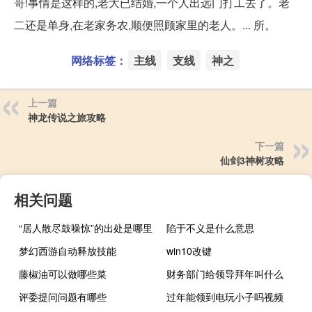
哥!事情是这样的,老大已结婚,一个人出远门打工去了。老
二还是单身,在老家务农,顺便照顾家里的老人。... 所。
网络标签：
主线
支线
神之
上一篇
神龙传说之旅攻略
下一篇
仙剑3神树攻略
相关问题
“居人散尽鼓噪惊”的出处是哪里
陷于不义是什么意思
梦幻西游自动释放技能
win10改键
藤椒油可以做哪些菜
财务部门给领导拜年叫什么
评委提问问题有哪些
过年能领到电玩小子吗视频