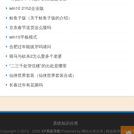
win10 21h2企业版
鲑鱼子饭（关于鲑鱼子饭的介绍）
京东春节送货这么慢吗
win10平板模式
合肥过年能拔牙吗请问
骑马与砍杀2怎么娶多个老婆
“二三千处管弦楼”的出处是哪里
仙侠世界套装（仙侠世界套装合成）
长春过年有花展吗
系统知识分类
Copyright © 2012 - 2026
XP系统导航
Powered by
网站分类目录
|
精选推荐文章
|
网