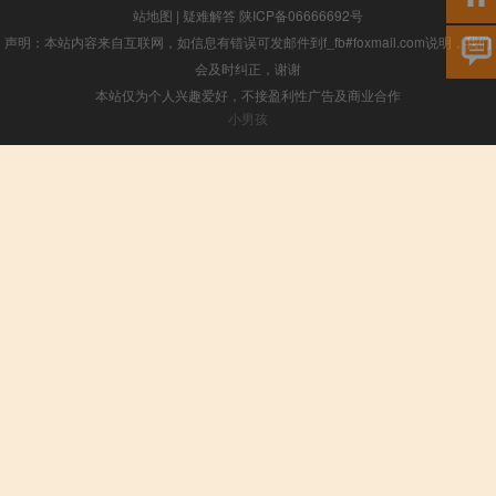
站地图
|
疑难解答
陕ICP备06666692号
声明：本站内容来自互联网，如信息有错误可发邮件到f_fb#foxmail.com说明，我们
会及时纠正，谢谢
本站仅为个人兴趣爱好，不接盈利性广告及商业合作
小男孩