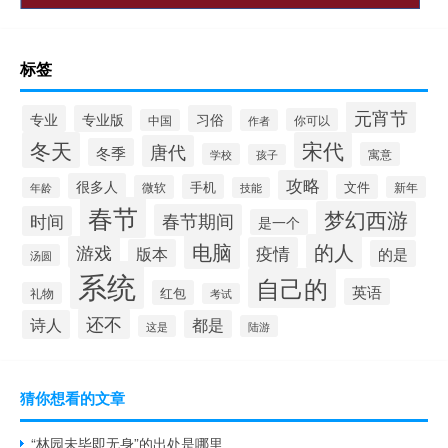
标签
元宵节
专业
专业版
习俗
你可以
中国
作者
冬天
宋代
唐代
冬季
寓意
学校
孩子
攻略
很多人
手机
文件
微软
新年
年龄
技能
春节
梦幻西游
春节期间
时间
是一个
电脑
的人
游戏
疫情
版本
的是
汤圆
系统
自己的
英语
红包
礼物
考试
还不
诗人
都是
这是
陆游
猜你想看的文章
“林园未毕即无身”的出处是哪里