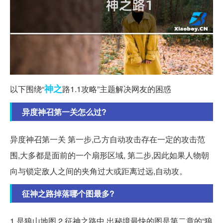
神之
以下围绕“
路1.1攻略”主题解决网友的困惑
异度神召第一关怎么过?
异度神召第一关 第一步,己方自动攻击存在一定的攻击范
围,大多都是面前的一个扇形区域, 第二步,因此如果人物朝
向与锁定敌人之间的夹角过大或距离过远,自动攻。
征神之路掉落哪个图最多?
1.是狼山地图 2.征神之路中,出秘境最快的图是第二章的“狼