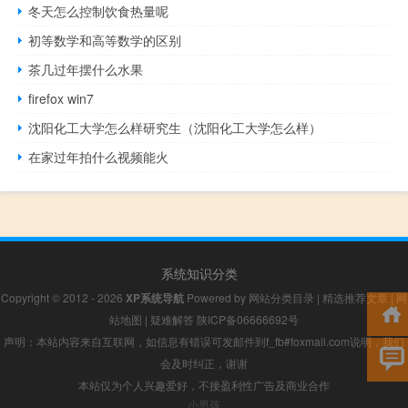
冬天怎么控制饮食热量呢
初等数学和高等数学的区别
茶几过年摆什么水果
firefox win7
沈阳化工大学怎么样研究生（沈阳化工大学怎么样）
在家过年拍什么视频能火
系统知识分类
Copyright © 2012 - 2026
XP系统导航
Powered by
网站分类目录
|
精选推荐文章
|
网
站地图
|
疑难解答
陕ICP备06666692号
声明：本站内容来自互联网，如信息有错误可发邮件到f_fb#foxmail.com说明，我们
会及时纠正，谢谢
本站仅为个人兴趣爱好，不接盈利性广告及商业合作
小男孩