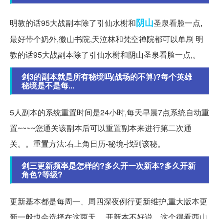
阴山
明教的话95大战副本除了引仙水榭和
圣泉看脸一点,
最好带个奶外,徽山书院,天泣林和梵空禅院都可以单刷 明
教的话95大战副本除了引仙水榭和阴山圣泉看脸一点,。
剑3的副本就是所有秘境吗(战场的不算)?每个英雄
秘境是不是每...
5人副本的系统重置时间是24小时,每天早晨7点系统自动重
置~~~~您通关该副本后可以重置副本来进行第二次通
关。。重置方法:右上角日历-秘境-找到该秘。
剑三更新频率是怎样的?多久开一次新本?多久开新
角色?等级?
更新基本都是每周一、周四深夜例行更新维护,重大版本更
新一般也会选择在这两天。 开新本不好说。这个得看西山