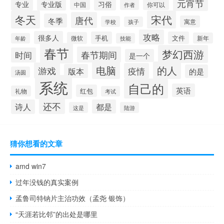
元宵节
专业
专业版
习俗
你可以
中国
作者
冬天
宋代
唐代
冬季
寓意
学校
孩子
攻略
很多人
手机
文件
微软
新年
年龄
技能
春节
梦幻西游
春节期间
时间
是一个
电脑
的人
游戏
疫情
版本
的是
汤圆
系统
自己的
英语
红包
礼物
考试
还不
诗人
都是
这是
陆游
猜你想看的文章
amd win7
过年没钱的真实案例
孟鲁司特钠片主治功效（孟尧 银饰）
“天涯若比邻”的出处是哪里