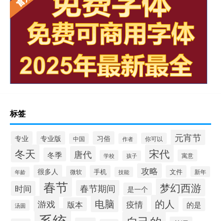
标签
元宵节
专业
专业版
习俗
你可以
中国
作者
冬天
宋代
唐代
冬季
寓意
学校
孩子
攻略
很多人
手机
文件
微软
新年
年龄
技能
春节
梦幻西游
春节期间
时间
是一个
电脑
的人
游戏
疫情
版本
的是
汤圆
系统