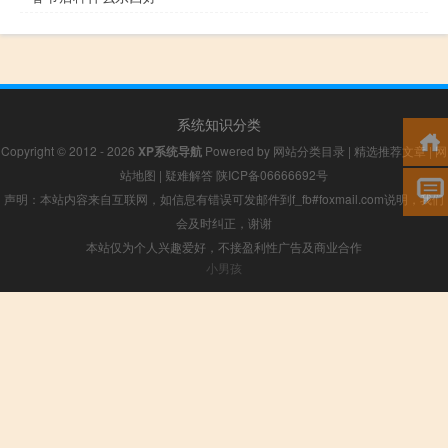
系统知识分类
Copyright © 2012 - 2026
XP系统导航
Powered by
网站分类目录
|
精选推荐文章
|
网
站地图
|
疑难解答
陕ICP备06666692号
声明：本站内容来自互联网，如信息有错误可发邮件到f_fb#foxmail.com说明，我们
会及时纠正，谢谢
本站仅为个人兴趣爱好，不接盈利性广告及商业合作
小男孩