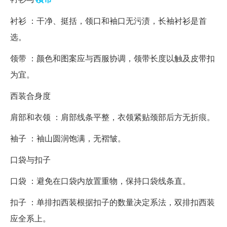
衬衫 ：干净、挺括，领口和袖口无污渍，长袖衬衫是首
选。
领带 ：颜色和图案应与西服协调，领带长度以触及皮带扣
为宜。
西装合身度
肩部和衣领 ：肩部线条平整，衣领紧贴颈部后方无折痕。
袖子 ：袖山圆润饱满，无褶皱。
口袋与扣子
口袋 ：避免在口袋内放置重物，保持口袋线条直。
扣子 ：单排扣西装根据扣子的数量决定系法，双排扣西装
应全系上。