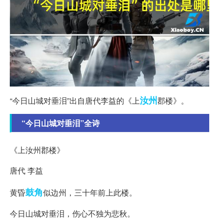
汝州
“今日山城对垂泪”出自唐代李益的《上
郡楼》。
“今日山城对垂泪”全诗
《上汝州郡楼》
唐代 李益
鼓角
黄昏
似边州，三十年前上此楼。
今日山城对垂泪，伤心不独为悲秋。