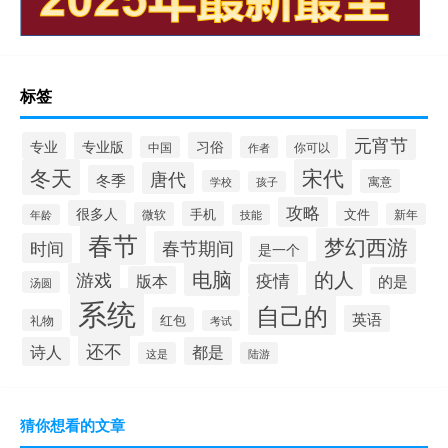
标签
元宵节
专业
专业版
习俗
你可以
中国
作者
冬天
宋代
唐代
冬季
寓意
学校
孩子
攻略
很多人
手机
文件
微软
新年
年龄
技能
春节
梦幻西游
春节期间
时间
是一个
电脑
的人
游戏
疫情
版本
的是
汤圆
系统
自己的
英语
红包
礼物
考试
还不
诗人
都是
这是
陆游
猜你想看的文章