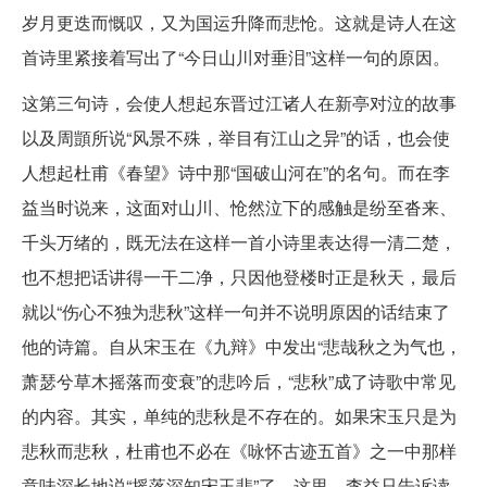
岁月更迭而慨叹，又为国运升降而悲怆。这就是诗人在这
首诗里紧接着写出了“今日山川对垂泪”这样一句的原因。
这第三句诗，会使人想起东晋过江诸人在新亭对泣的故事
以及周顗所说“风景不殊，举目有江山之异”的话，也会使
人想起杜甫《春望》诗中那“国破山河在”的名句。而在李
益当时说来，这面对山川、怆然泣下的感触是纷至沓来、
千头万绪的，既无法在这样一首小诗里表达得一清二楚，
也不想把话讲得一干二净，只因他登楼时正是秋天，最后
就以“伤心不独为悲秋”这样一句并不说明原因的话结束了
他的诗篇。自从宋玉在《九辩》中发出“悲哉秋之为气也，
萧瑟兮草木摇落而变衰”的悲吟后，“悲秋”成了诗歌中常见
的内容。其实，单纯的悲秋是不存在的。如果宋玉只是为
悲秋而悲秋，杜甫也不必在《咏怀古迹五首》之一中那样
意味深长地说“摇落深知宋玉悲”了。这里，李益只告诉读