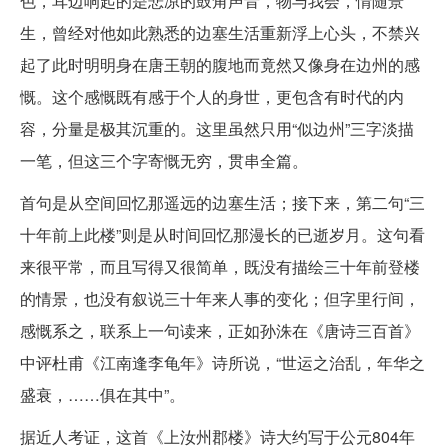
色，耳边响起的是悲凉的鼓角声音，物与我会，情随景
生，曾经对他如此熟悉的边塞生活重新浮上心头，不禁兴
起了此时明明身在唐王朝的腹地而竟然又像身在边州的感
慨。这个感慨既有感于个人的身世，更包含有时代的内
容，分量是极其沉重的。这里虽然只用“似边州”三字淡描
一笔，但这三个字寄慨无穷，贯串全篇。
首句是从空间回忆那遥远的边塞生活；接下来，第二句“三
十年前上此楼”则是从时间回忆那漫长的已逝岁月。这句看
来很平常，而且写得又很简单，既没有描绘三十年前登楼
的情景，也没有叙说三十年来人事的变化；但字里行间，
感慨系之，联系上一句读来，正如孙洙在《唐诗三百首》
中评杜甫《江南逢李龟年》诗所说，“世运之治乱，年华之
盛衰，……俱在其中”。
据近人考证，这首《上汝州郡楼》诗大约写于公元804年