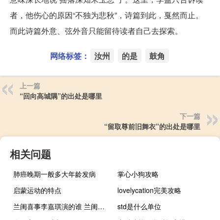
者，他伤心的原因“不独为悲秋”，诗篇到此，戛然而止。
而此诗篇外意、弦外音只能留待读者自己去探索。
网络标签：
汝州
的是
鼓角
上一篇
“回向高城隅”的出处是哪里
下一篇
“留取尊前旧舞衣”的出处是哪里
相关问题
肺癌晚期一般多大年龄发病
掌心小狗攻略
启蒙运动的特点
lovelycation完美攻略
兰闺喜事李嘉琪演的谁 兰闺喜事谁和谁是一对
std是什么单位