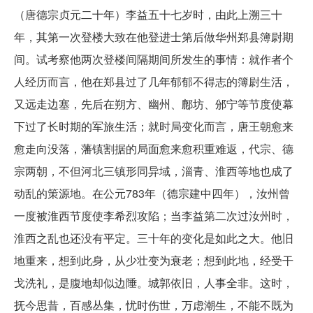
（唐德宗贞元二十年）李益五十七岁时，由此上溯三十
年，其第一次登楼大致在他登进士第后做华州郑县簿尉期
间。试考察他两次登楼间隔期间所发生的事情：就作者个
人经历而言，他在郑县过了几年郁郁不得志的簿尉生活，
又远走边塞，先后在朔方、幽州、鄜坊、邠宁等节度使幕
下过了长时期的军旅生活；就时局变化而言，唐王朝愈来
愈走向没落，藩镇割据的局面愈来愈积重难返，代宗、德
宗两朝，不但河北三镇形同异域，淄青、淮西等地也成了
动乱的策源地。在公元783年（德宗建中四年），汝州曾
一度被淮西节度使李希烈攻陷；当李益第二次过汝州时，
淮西之乱也还没有平定。三十年的变化是如此之大。他旧
地重来，想到此身，从少壮变为衰老；想到此地，经受干
戈洗礼，是腹地却似边陲。城郭依旧，人事全非。这时，
抚今思昔，百感丛集，忧时伤世，万虑潮生，不能不既为