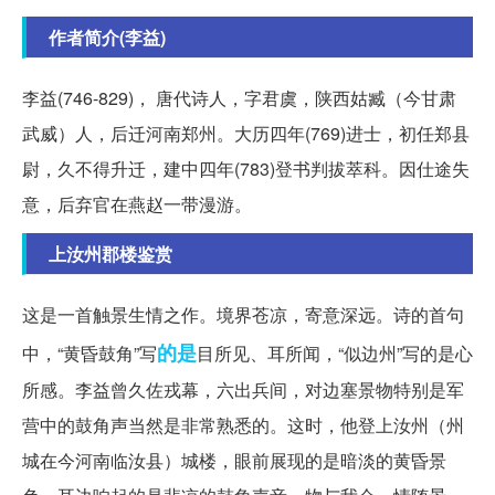
作者简介(李益)
李益(746-829)， 唐代诗人，字君虞，陕西姑臧（今甘肃
武威）人，后迁河南郑州。大历四年(769)进士，初任郑县
尉，久不得升迁，建中四年(783)登书判拔萃科。因仕途失
意，后弃官在燕赵一带漫游。
上汝州郡楼鉴赏
这是一首触景生情之作。境界苍凉，寄意深远。诗的首句
的是
中，“黄昏鼓角”写
目所见、耳所闻，“似边州”写的是心
所感。李益曾久佐戎幕，六出兵间，对边塞景物特别是军
营中的鼓角声当然是非常熟悉的。这时，他登上汝州（州
城在今河南临汝县）城楼，眼前展现的是暗淡的黄昏景