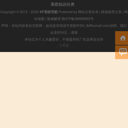
系统知识分类
Copyright © 2012 - 2026
XP系统导航
Powered by
网站分类目录
|
精选推荐文章
|
网
站地图
|
疑难解答
陕ICP备06666692号
声明：本站内容来自互联网，如信息有错误可发邮件到f_fb#foxmail.com说明，我们
会及时纠正，谢谢
本站仅为个人兴趣爱好，不接盈利性广告及商业合作
小男孩