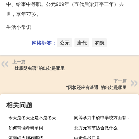
中、给事中等职。公元909年（五代后梁开平三年）去
世，享年77岁。
生活小常识
网络标签：
公元
唐代
罗隐
上一篇
“灶底阴虫语”的出处是哪里
下一篇
“因极还应有甚通”的出处是哪里
相关问题
今天是冬天还是不是冬天
同等学力申硕申学校方面有考试吗
如何背诵考研单词
北方元宵节适合做什么
河南细支烟有哪些
中考备战口号