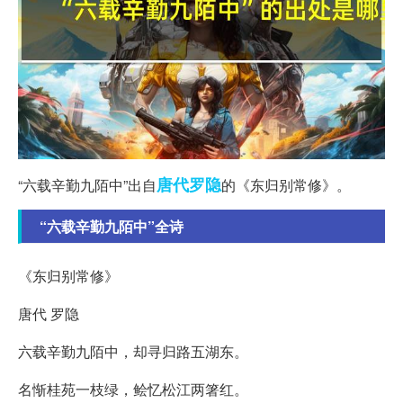
唐代
罗隐
“六载辛勤九陌中”出自
的《东归别常修》。
“六载辛勤九陌中”全诗
《东归别常修》
唐代 罗隐
六载辛勤九陌中，却寻归路五湖东。
名惭桂苑一枝绿，鲙忆松江两箸红。