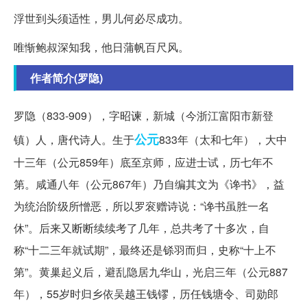
浮世到头须适性，男儿何必尽成功。
唯惭鲍叔深知我，他日蒲帆百尺风。
作者简介(罗隐)
罗隐（833-909），字昭谏，新城（今浙江富阳市新登
公元
镇）人，唐代诗人。生于
833年（太和七年），大中
十三年（公元859年）底至京师，应进士试，历七年不
第。咸通八年（公元867年）乃自编其文为《谗书》，益
为统治阶级所憎恶，所以罗衮赠诗说：“谗书虽胜一名
休”。后来又断断续续考了几年，总共考了十多次，自
称“十二三年就试期”，最终还是铩羽而归，史称“十上不
第”。黄巢起义后，避乱隐居九华山，光启三年（公元887
年），55岁时归乡依吴越王钱镠，历任钱塘令、司勋郎