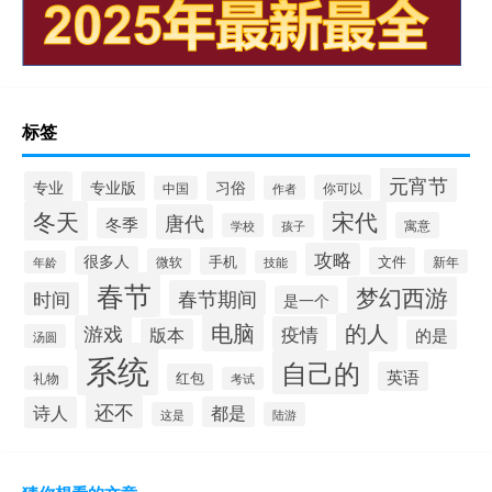
标签
元宵节
专业
专业版
习俗
你可以
中国
作者
冬天
宋代
唐代
冬季
寓意
学校
孩子
攻略
很多人
手机
文件
微软
新年
年龄
技能
春节
梦幻西游
春节期间
时间
是一个
电脑
的人
游戏
疫情
版本
的是
汤圆
系统
自己的
英语
红包
礼物
考试
还不
诗人
都是
这是
陆游