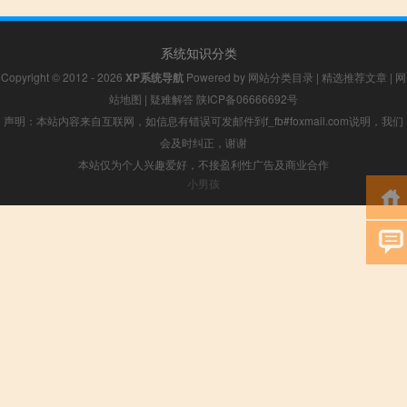
系统知识分类
Copyright © 2012 - 2026
XP系统导航
Powered by
网站分类目录
|
精选推荐文章
|
网
站地图
|
疑难解答
陕ICP备06666692号
声明：本站内容来自互联网，如信息有错误可发邮件到f_fb#foxmail.com说明，我们
会及时纠正，谢谢
本站仅为个人兴趣爱好，不接盈利性广告及商业合作
小男孩