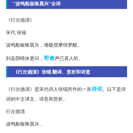
“波鸣船板唤晨兴”全诗
《行次德清》
宋代 张镃
波鸣船板唤晨兴，倦睫揩摩得梦醒。
野禽
到县阴晴休更问，
声已喜人听。
《行次德清》张镃 翻译、赏析和诗意
诗词
《行次德清》是宋代诗人张镃所作的一首
。以下是诗
词的中文译文、诗意和赏析。
行次德清
波鸣船板唤晨兴，