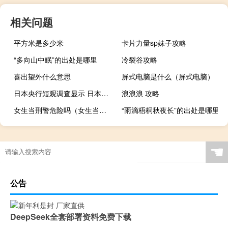
相关问题
平方米是多少米
卡片力量sp妹子攻略
“多向山中眠”的出处是哪里
冷裂谷攻略
喜出望外什么意思
屏式电脑是什么（屏式电脑）
日本央行短观调查显示 日本大型制造商预计2023/24财年美元兑日元平均汇率为133.91
浪浪浪 攻略
女生当刑警危险吗（女生当刑警的条件）
“雨滴梧桐秋夜长”的出处是哪里
☚
公告
DeepSeek全套部署资料免费下载