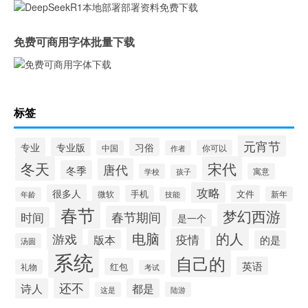
免费可商用字体批量下载
标签
元宵节
专业
专业版
习俗
你可以
中国
作者
冬天
宋代
唐代
冬季
寓意
学校
孩子
攻略
很多人
手机
文件
微软
新年
年龄
技能
春节
梦幻西游
春节期间
时间
是一个
电脑
的人
游戏
疫情
版本
的是
汤圆
系统
自己的
英语
红包
礼物
考试
还不
诗人
都是
这是
陆游