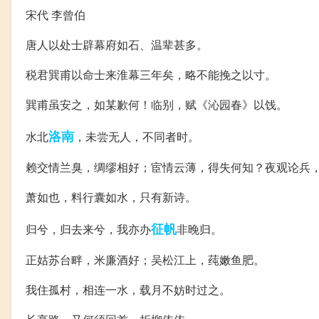
宋代 李曾伯
唐人以处士辟幕府如石、温辈甚多。
税君巽甫以命士来淮幕三年矣，略不能挽之以寸。
巽甫虽安之，如某歉何！临别，赋《沁园春》以饯。
洛南
水北
，未尝无人，不同者时。
赖交情兰臭，绸缪相好；宦情云薄，得失何知？夜观论兵
萧如也，料行囊如水，只有新诗。
征帆
归兮，归去来兮，我亦办
非晚归。
正姑苏台畔，米廉酒好；吴松江上，莼嫩鱼肥。
我住孤村，相连一水，载月不妨时过之。