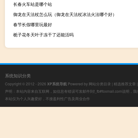
长春火车站是哪个站
御龙在天法杖怎么玩（御龙在天法杖冰法火法哪个好）
春节长假哪里玩最好
栀子花冬天叶子冻干了还能活吗
系统知识分类
Copyright © 2012 - 2026
XP系统导航
Powered by
网站分类目录
|
精选推荐文章
声明：本站内容来自互联网，如信息有错误可发邮件到f_fb#foxmail.com说明
本站仅为个人兴趣爱好，不接盈利性广告及商业合作