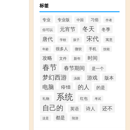
标签
专业
专业版
习俗
中国
作者
冬天
元宵节
冬季
你可以
宋代
唐代
寓意
学校
孩子
很多人
手机
微软
年龄
技能
攻略
时间
文件
新年
春节
春节期间
是一个
梦幻西游
游戏
版本
汤圆
电脑
的人
疫情
的是
系统
红包
礼物
考试
自己的
还不
诗人
英语
都是
这是
陆游