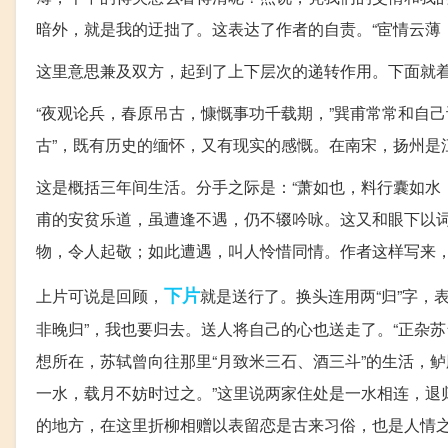
暗外，就是我的迂拙了。这表达了作者的自责。“宦情云薄
这里意思兼及双方，起到了上下层次的递转作用。下面就
“夜观论兵，春原吊古，慷慨事功千载期，”巽甫常常和自己
古”，既有历史的缅怀，又有现实的感慨。在南宋，扬州是
这是概括三年间生活。分手之际是：“萧如也，料行囊如水
甫的安贫乐道，虽遭逢不遇，仍不辍吟咏。这又和眼下以
物，令人起敬；如此遭遇，叫人怜惜同情。作者这样写来
下片
上片可说是回顾，
就是送行了。换头连用两“归”字，
非晚归”，我也要归去。送人将自己的心也送走了。“正杂
想所在，苏轼曾向往那里“月致米三石、酒三斗”的生活，
一水，载月不妨时过之。”这里说两家住处是一水相连，退归
的地方，在这里折柳相赠以表留恋是古来习俗，也是人情