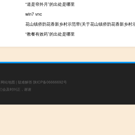
“道是帘外月”的出处是哪里
win7 vnc
花山镇侨韵花香新乡村示范带(关于花山镇侨韵花香新乡村示
“教餐有效药”的出处是哪里
|
网站地图
|
疑难解答
陕ICP备06666692号
，我们会及时纠正，谢谢