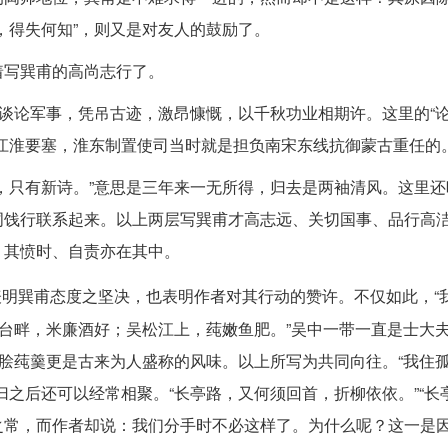
，得失何知”，则又是对友人的鼓励了。
着写巽甫的高尚志行了。
谈论军事，凭吊古迹，激昂慷慨，以千秋功业相期许。这里的“论
江淮要塞，淮东制置使司当时就是担负南宋东线抗御蒙古重任的
，只有新诗。”意思是三年来一无所得，归去是两袖清风。这里还
词饯行联系起来。以上两层写巽甫才高志远、关切国事、品行高
，其愤时、自责亦在其中。
表明巽甫态度之坚决，也表明作者对其行动的赞许。不仅如此，“
苏台畔，米廉酒好；吴松江上，莼嫩鱼肥。”吴中一带一直是士大
鲈脍莼羹更是古来为人盛称的风味。以上所写为共同向往。“我住
之后还可以经常相聚。“长亭路，又何须回首，折柳依依。”“长
之常，而作者却说：我们分手时不必这样了。为什么呢？这一是