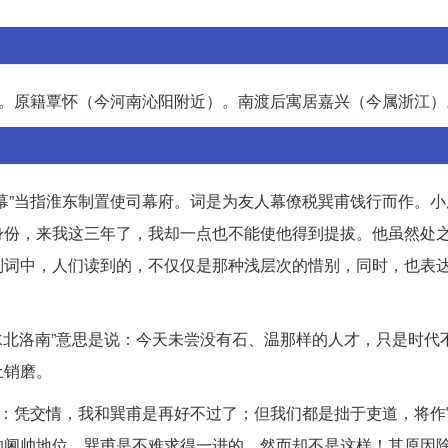
，号可斋。原籍覃怀（今河南沁阳附近）。南渡后寓居嘉兴（今属浙江）
幕”当指淮东制置使司幕府。词是为友人幕僚税巽甫饯行而作。小
身份，来我这三年了，我却一点也不能使他得到提拔。他虽然处
别词中，人们读到的，不仅仅是那种浅层次的惜别，同时，也表
“水北洛南”意思是说：今天未尝没有石、温那样的人才，只是时代
土销磨。
说：凭交情，我和巽甫是再好不过了；但我们都是拙于吏道，将作
的阃帅地位，巽甫是不难求得一进的，然而却不是这样！其原因