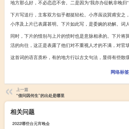
地方那么好，不必恋恋不舍。二是因为“我亦办征帆非晚归
下片写送行，主客双方似乎都挺轻松。小序虽说巽甫安之，
小序及上片已表露甚明。下片如此写，是委婉的劝解。词
同时，下片的惜别与上片的愤时也是意脉相承的。下片将
活的向往，这正是表露了他们对不重视人才的不满，对官
这首词的语言质朴，有的地方行以古文句法，显得有些散
网络标签
上一篇
“借问因何生”的出处是哪里
相关问题
2022哪些台元宵晚会