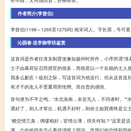
长亭路，又何须回首，折柳依依。
作者简介(李曾伯)
李曾伯(1198～1265至1275间) 南宋词人。字长孺
沁园春·送李御带珙鉴赏
这首词是作者任淮东制置使兼知扬州时所作，小序所谓“淮
士子由幕府征召而授官的很多，而税君以一个在籍的士人
我多么歉疚！临别之际，写这首词为他送行。但从这首送
有才干的友人不受重用而怅惘、而自责的感情。
首句便为不平之鸣。“水北洛南，未尝无人，不同者时。”
遇好了，则人才辈出，机遇不好时，则命士如巽甫终是尘
“赖交情兰臭，绸缪相好；宦情云薄，得失何知？”这里是
薄，个中的得失怎么看得清呢？照说，凭我们的交情和我