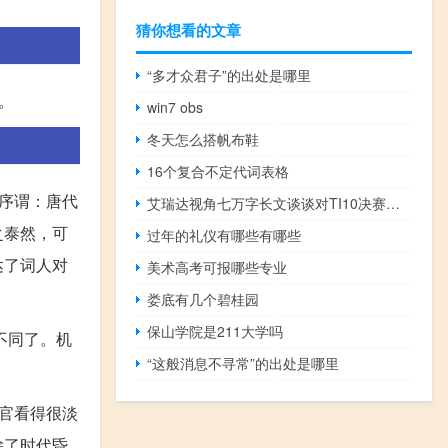
猜你想看的文章
“多才众君子”的出处是哪里
。
win7 obs
冬天怎么搭帆布鞋
16个复合不定代词表格
序谓：唐代
艾瑞达视角七万字长文谈谈对TI10决赛的看法什么梗
之泰然，可
过年的礼仪有哪些有哪些
达了词人对
美术高考可报哪些专业
娄底有几个碧桂园
保山学院是211大学吗
不同了。机
“这般消息不寻常”的出处是哪里
官看得很淡
除了时代昏