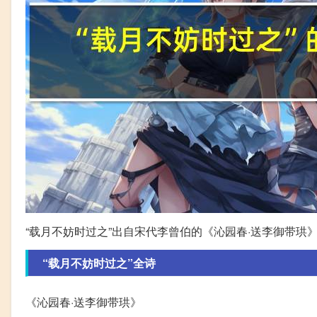
“载月不妨时过之”出自宋代李曾伯的《沁园春·送李御带珙
“载月不妨时过之”全诗
《沁园春·送李御带珙》