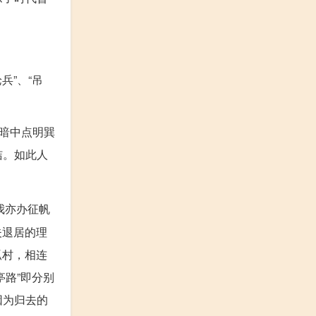
兵”、“吊
。
暗中点明巽
洁。如此人
我亦办征帆
夫退居的理
孤村，相连
亭路”即分别
因为归去的