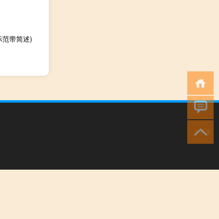
范带简述)
小男孩