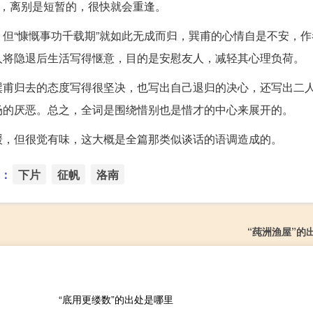
”，离别是短暂的，很快就会重逢。
但“慷慨事功千载期”就如此无成而归，巽甫的心情自是不安，作
人将隐退后生活写得惬意，目的是安慰友人，减轻其心理负荷。
巽甫归去的态度写得很坚决，也写出自己退归的决心，还写出二
场的厌恶。总之，全词是围绕惜别也是惜才的中心来展开的。
缓，但很觉有味，这大概是全篇那类似谈话的语调造成的。
：
下片
征帆
洛南
“莼洲渔屋”的
“底用更缕数”的出处是哪里