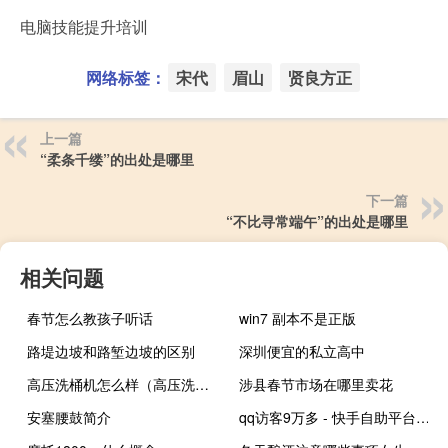
电脑技能提升培训
网络标签：
宋代
眉山
贤良方正
上一篇
“柔条千缕”的出处是哪里
下一篇
“不比寻常端午”的出处是哪里
相关问题
春节怎么教孩子听话
win7 副本不是正版
路堤边坡和路堑边坡的区别
深圳便宜的私立高中
高压洗桶机怎么样（高压洗桶机）
涉县春节市场在哪里卖花
安塞腰鼓简介
qq访客9万多 - 快手自助平台下单24小时