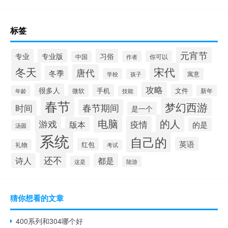
标签
元宵节
专业
专业版
习俗
你可以
中国
作者
冬天
宋代
唐代
冬季
寓意
学校
孩子
攻略
很多人
手机
文件
微软
新年
年龄
技能
春节
梦幻西游
春节期间
时间
是一个
电脑
的人
游戏
疫情
版本
的是
汤圆
系统
自己的
英语
红包
礼物
考试
还不
诗人
都是
这是
陆游
猜你想看的文章
400系列和304哪个好