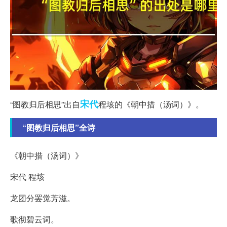
宋代
“图教归后相思”出自
程垓的《朝中措（汤词）》。
“图教归后相思”全诗
《朝中措（汤词）》
宋代 程垓
龙团分罢觉芳滋。
歌彻碧云词。