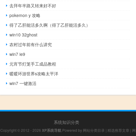
去拜年半路又转来好不好
pokemon y 攻略
得了乙肝能活多久啊（得了乙肝能活多久）
win10 32ghost
农村过年前有什么讲究
win7 ie9
元宵节灯笼手工成品教程
暖暖环游世界s攻略太平洋
win7 一键激活
系统知识分类
Copyright © 2012 - 2026
XP系统导航
Powered by
网站分类目录
|
精选推荐文章
|
网