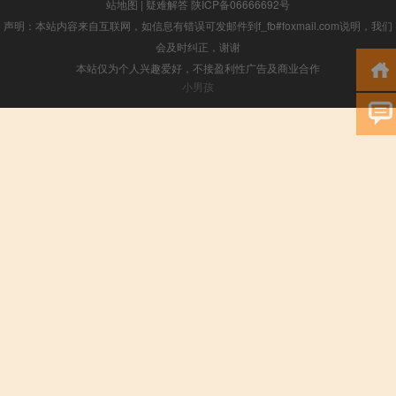
站地图
|
疑难解答
陕ICP备06666692号
声明：本站内容来自互联网，如信息有错误可发邮件到f_fb#foxmail.com说明，我们
会及时纠正，谢谢
本站仅为个人兴趣爱好，不接盈利性广告及商业合作
小男孩