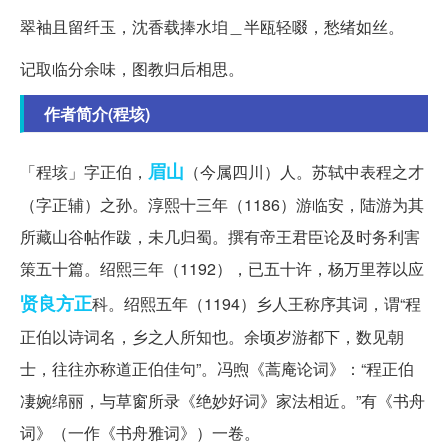
翠袖且留纤玉，沈香载捧水垍＿半瓯轻啜，愁绪如丝。
记取临分余味，图教归后相思。
作者简介(程垓)
眉山
「程垓」字正伯，
（今属四川）人。苏轼中表程之才
（字正辅）之孙。淳熙十三年（1186）游临安，陆游为其
所藏山谷帖作跋，未几归蜀。撰有帝王君臣论及时务利害
策五十篇。绍熙三年（1192），已五十许，杨万里荐以应
贤良方正
科。绍熙五年（1194）乡人王称序其词，谓“程
正伯以诗词名，乡之人所知也。余顷岁游都下，数见朝
士，往往亦称道正伯佳句”。冯煦《蒿庵论词》：“程正伯
凄婉绵丽，与草窗所录《绝妙好词》家法相近。”有《书舟
词》（一作《书舟雅词》）一卷。