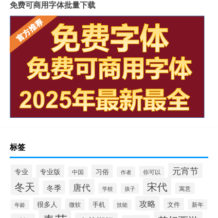
免费可商用字体批量下载
标签
元宵节
专业
专业版
习俗
你可以
中国
作者
冬天
宋代
唐代
冬季
寓意
学校
孩子
攻略
很多人
手机
文件
微软
新年
年龄
技能