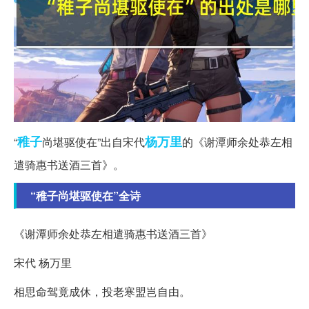
稚子
杨万里
“
尚堪驱使在”出自宋代
的《谢潭师余处恭左相
遣骑惠书送酒三首》。
“稚子尚堪驱使在”全诗
《谢潭师余处恭左相遣骑惠书送酒三首》
宋代 杨万里
相思命驾竟成休，投老寒盟岂自由。