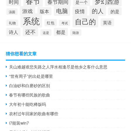
春节
梦幻西游
春节期间
时间
是一个
电脑
的人
游戏
疫情
版本
的是
汤圆
系统
自己的
英语
红包
礼物
考试
还不
诗人
都是
这是
陆游
猜你想看的文章
关山难越谁悲失路之人萍水相逢尽是他乡之客什么意思
“世有周子”的出处是哪里
白油砂和白磨砂的区别
春节有哪些民族的歌曲
大年初十能吃稀饭吗
农村过年回家的歌曲有哪些
i7能装win7