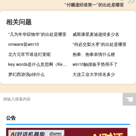
“付嘱遗经谁第一”的出处是哪里
相关问题
“几为年华叹物华”的出处是哪里
威斯康星麦迪逊排多少名
vmware装win10
“何必交梨火枣”的出处是哪里
北方元宵节谁送灯笼呢
抱拳、抱拳表情什么梗
key words是什么意思啊（Key words是什么意思）
win10触摸板手势用不了
梦幻西游强p掉什么
大连工业大学排名多少
☚
公告