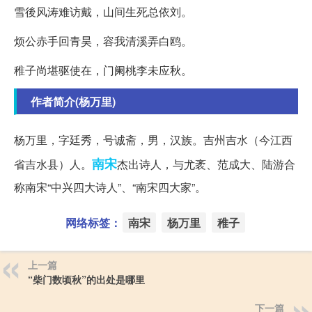
雪後风涛难访戴，山间生死总依刘。
烦公赤手回青昊，容我清溪弄白鸥。
稚子尚堪驱使在，门阑桃李未应秋。
作者简介(杨万里)
杨万里，字廷秀，号诚斋，男，汉族。吉州吉水（今江西
南宋
省吉水县）人。
杰出诗人，与尤袤、范成大、陆游合
称南宋“中兴四大诗人”、“南宋四大家”。
网络标签：
南宋
杨万里
稚子
上一篇
“柴门数顷秋”的出处是哪里
下一篇