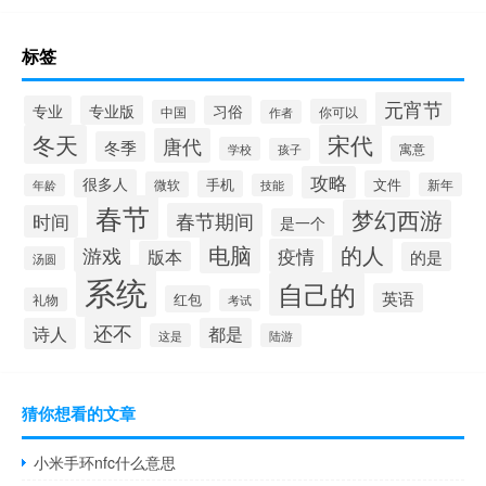
标签
元宵节
专业
专业版
习俗
你可以
中国
作者
冬天
宋代
唐代
冬季
寓意
学校
孩子
攻略
很多人
手机
文件
微软
新年
年龄
技能
春节
梦幻西游
春节期间
时间
是一个
电脑
的人
游戏
疫情
版本
的是
汤圆
系统
自己的
英语
红包
礼物
考试
还不
诗人
都是
这是
陆游
猜你想看的文章
小米手环nfc什么意思