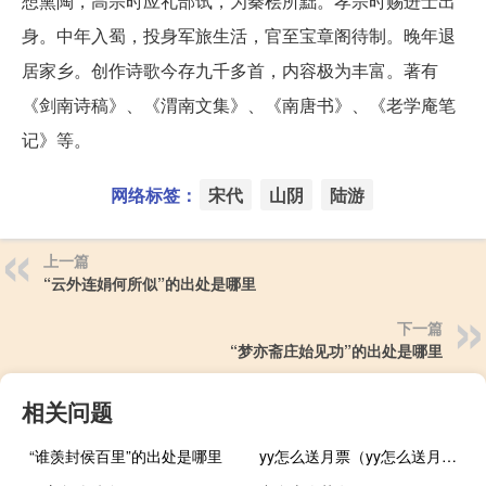
想熏陶，高宗时应礼部试，为秦桧所黜。孝宗时赐进士出
身。中年入蜀，投身军旅生活，官至宝章阁待制。晚年退
居家乡。创作诗歌今存九千多首，内容极为丰富。著有
《剑南诗稿》、《渭南文集》、《南唐书》、《老学庵笔
记》等。
网络标签：
宋代
山阴
陆游
上一篇
“云外连娟何所似”的出处是哪里
下一篇
“梦亦斋庄始见功”的出处是哪里
相关问题
“谁羡封侯百里”的出处是哪里
yy怎么送月票（yy怎么送月票）