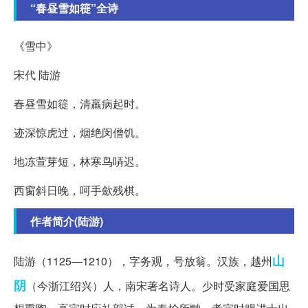
“春昼雪如簁”全诗
《雪中》
宋代 陆游
春昼雪如簁，清羸病起时。
迹深惊虎过，烟绝闵僧饥。
地冻萱芽短，林寒鸟哢迟。
西窗斜日晚，呵手歛残棋。
作者简介(陆游)
山
陆游（1125—1210），字务观，号放翁。汉族，越州
阴
（今浙江绍兴）人，南宋著名诗人。少时受家庭爱国思