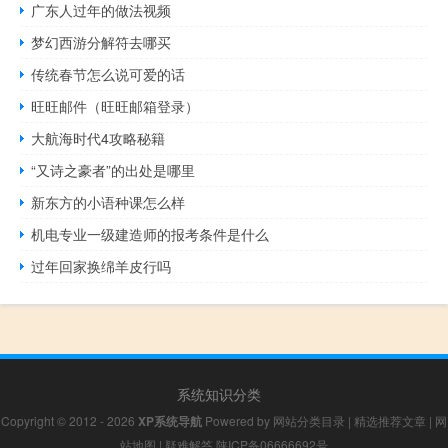
广东人过年的做法视频
梦幻西游分解符去哪买
传统春节怎么说可爱的话
旺旺邮件（旺旺邮箱登录）
大航海时代4攻略秘籍
“又诗之豪者”的出处是哪里
新东方的小语种课怎么样
机电专业一级建造师的报考条件是什么
过年回家换绵羊皮行吗
系统知识分类
Copyright © 2012 - 2026
XP系统导航
Powered by
网站分类目录
|
精选推荐文章
|
网
站地图
|
疑难解答
陕ICP备06666692号