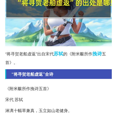
苏轼
挽诗
“将寻贺老船虚返”出自宋代
的《附米黻所作
五
首》。
“将寻贺老船虚返”全诗
《附米黻所作挽诗五首》
宋代 苏轼
淋漓十幅草兼真，玉立如山老健身。