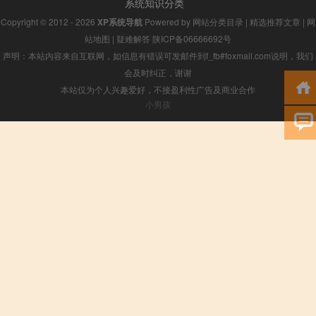
系统知识分类
Copyright © 2012 - 2026
XP系统导航
Powered by
网站分类目录
|
精选推荐文章
|
网
站地图
|
疑难解答
陕ICP备06666692号
声明：本站内容来自互联网，如信息有错误可发邮件到f_fb#foxmail.com说明，我们
会及时纠正，谢谢
本站仅为个人兴趣爱好，不接盈利性广告及商业合作
小男孩