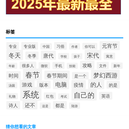
标签
元宵节
专业
专业版
习俗
你可以
中国
作者
冬天
宋代
唐代
冬季
寓意
学校
孩子
攻略
很多人
手机
文件
微软
新年
年龄
技能
春节
梦幻西游
春节期间
时间
是一个
电脑
的人
游戏
疫情
版本
的是
汤圆
系统
自己的
英语
红包
礼物
考试
还不
诗人
都是
这是
陆游
猜你想看的文章