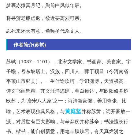
梦裹赤猿真月纪，舆前白凤似年辰。
将寻贺老船虚返，欲近要离烈可亲。
忍死来还天有意，免称圣代杀文人。
作者简介(苏轼)
苏轼（1037－1101），北宋文学家、书画家、美食家。字
子瞻，号东坡居士。汉族，四川人，葬于颍昌（今河南省
平顶山市郏县）。一生仕途坎坷，学识渊博，天资极高，
诗文书画皆精。其文汪洋恣肆，明白畅达，与欧阳修并称
欧苏，为“唐宋八大家”之一；诗清新豪健，善用夸张、比
黄庭坚
喻，艺术表现独具风格，与
并称苏黄；词开豪放一
派，对后世有巨大影响，与辛弃疾并称苏辛；书法擅长行
书、楷书，能自创新意，用笔丰腴跌宕，有天真烂漫之