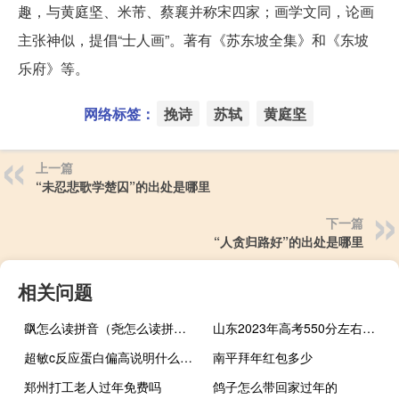
趣，与黄庭坚、米芾、蔡襄并称宋四家；画学文同，论画
主张神似，提倡“士人画”。著有《苏东坡全集》和《东坡
乐府》等。
网络标签：
挽诗
苏轼
黄庭坚
上一篇
“未忍悲歌学楚囚”的出处是哪里
下一篇
“人贪归路好”的出处是哪里
相关问题
飖怎么读拼音（尧怎么读拼音）
山东2023年高考550分左右能上什么大学
超敏c反应蛋白偏高说明什么感染（为什么超敏促甲状腺激素偏高）
南平拜年红包多少
郑州打工老人过年免费吗
鸽子怎么带回家过年的