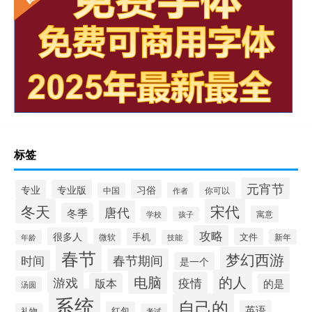
标签
元宵节
专业
专业版
习俗
你可以
中国
作者
冬天
宋代
唐代
冬季
寓意
学校
孩子
攻略
很多人
手机
文件
微软
新年
年龄
技能
春节
梦幻西游
春节期间
时间
是一个
电脑
的人
游戏
疫情
版本
的是
汤圆
系统
自己的
英语
红包
礼物
考试