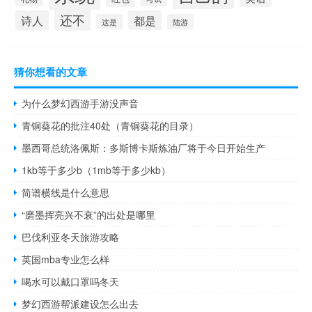
还不
诗人
都是
这是
陆游
猜你想看的文章
为什么梦幻西游手游没声音
青铜葵花的批注40处（青铜葵花的目录）
墨西哥总统洛佩斯：多斯博卡斯炼油厂将于今日开始生产
1kb等于多少b（1mb等于多少kb）
简谱横线是什么意思
“磨墨挥亮兴不衰”的出处是哪里
巴伐利亚冬天旅游攻略
英国mba专业怎么样
喝水可以戴口罩吗冬天
梦幻西游帮派建设怎么出去