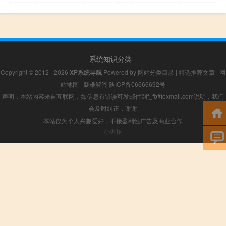
系统知识分类
Copyright © 2012 - 2026
XP系统导航
Powered by
网站分类目录
|
精选推荐文章
|
网
站地图
|
疑难解答
陕ICP备06666692号
声明：本站内容来自互联网，如信息有错误可发邮件到f_fb#foxmail.com说明，我们
会及时纠正，谢谢
本站仅为个人兴趣爱好，不接盈利性广告及商业合作
小男孩