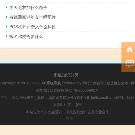
冬天毛衣加什么领子
有钱回家过年安全吗图片
POS机开户费入什么科目
报名驾校需要什么
系统知识分类
Copyright © 2012 - 2026
XP系统导航
Powered by
网站分类目录
|
精选推荐文章
|
网
站地图
|
疑难解答
陕ICP备06666692号
声明：本站内容来自互联网，如信息有错误可发邮件到f_fb#foxmail.com说明，我们
会及时纠正，谢谢
本站仅为个人兴趣爱好，不接盈利性广告及商业合作
小男孩