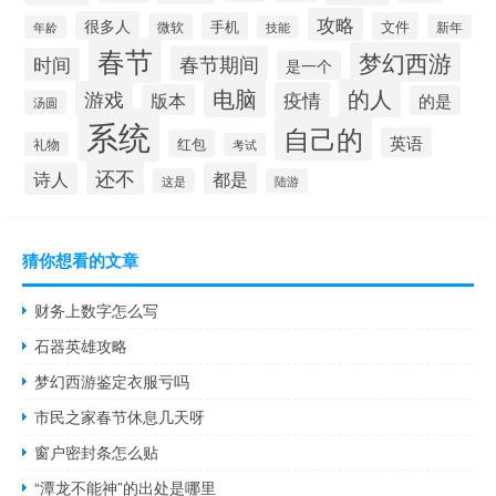
攻略
很多人
手机
文件
微软
新年
年龄
技能
春节
梦幻西游
春节期间
时间
是一个
电脑
的人
游戏
疫情
版本
的是
汤圆
系统
自己的
英语
红包
礼物
考试
还不
诗人
都是
这是
陆游
猜你想看的文章
财务上数字怎么写
石器英雄攻略
梦幻西游鉴定衣服亏吗
市民之家春节休息几天呀
窗户密封条怎么贴
“潭龙不能神”的出处是哪里