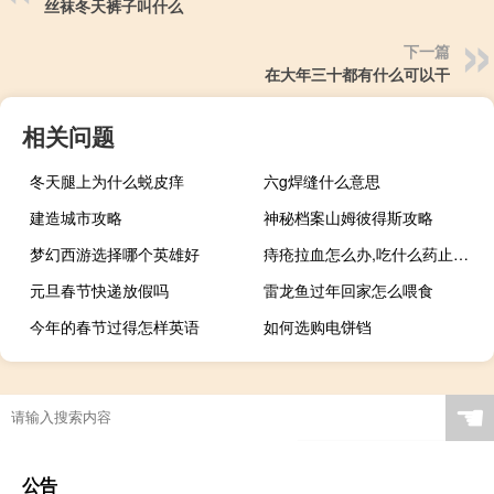
丝袜冬天裤子叫什么
下一篇
在大年三十都有什么可以干
相关问题
冬天腿上为什么蜕皮痒
六g焊缝什么意思
建造城市攻略
神秘档案山姆彼得斯攻略
梦幻西游选择哪个英雄好
痔疮拉血怎么办,吃什么药止血?（痔疮拉血怎么办）
元旦春节快递放假吗
雷龙鱼过年回家怎么喂食
今年的春节过得怎样英语
如何选购电饼铛
☚
公告